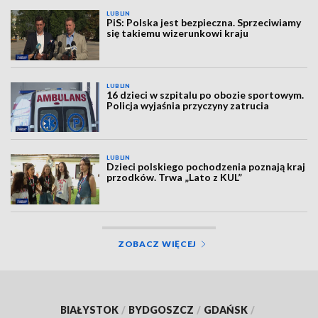
LUBLIN
PiS: Polska jest bezpieczna. Sprzeciwiamy
się takiemu wizerunkowi kraju
LUBLIN
16 dzieci w szpitalu po obozie sportowym.
Policja wyjaśnia przyczyny zatrucia
LUBLIN
Dzieci polskiego pochodzenia poznają kraj
przodków. Trwa „Lato z KUL”
ZOBACZ WIĘCEJ
BIAŁYSTOK
/
BYDGOSZCZ
/
GDAŃSK
/