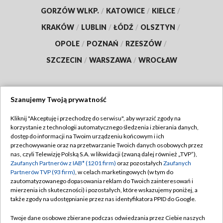
GORZÓW WLKP.
/
KATOWICE
/
KIELCE
/
KRAKÓW
/
LUBLIN
/
ŁÓDŹ
/
OLSZTYN
/
OPOLE
/
POZNAŃ
/
RZESZÓW
/
SZCZECIN
/
WARSZAWA
/
WROCŁAW
Szanujemy Twoją prywatność
Dołącz do nas:
Kliknij "Akceptuję i przechodzę do serwisu", aby wyrazić zgody na
korzystanie z technologii automatycznego śledzenia i zbierania danych,
TVP
dostęp do informacji na Twoim urządzeniu końcowym i ich
Abonament TVP
przechowywanie oraz na przetwarzanie Twoich danych osobowych przez
Regulamin TVP
nas, czyli Telewizję Polską S.A. w likwidacji (zwaną dalej również „TVP”),
Emisja w TVP
Polityka prywatności
Zaufanych Partnerów z IAB* (1201 firm)
oraz pozostałych
Zaufanych
Partnerów TVP (93 firm)
, w celach marketingowych (w tym do
Centrum informacji TVP
Moje zgody
zautomatyzowanego dopasowania reklam do Twoich zainteresowań i
mierzenia ich skuteczności) i pozostałych, które wskazujemy poniżej, a
Naziemna Telewizja Cyfrowa
Pomoc
także zgody na udostępnianie przez nas identyfikatora PPID do Google.
Sklep TVP
Biuro reklamy
Twoje dane osobowe zbierane podczas odwiedzania przez Ciebie naszych