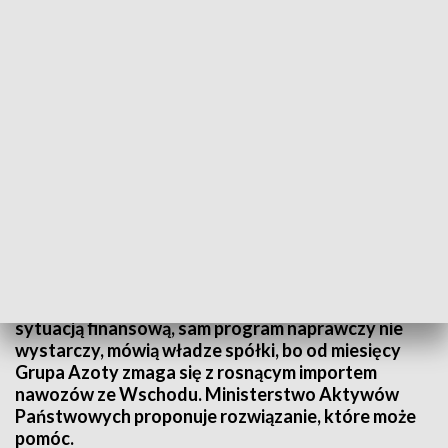
wid
Sytuacja Grupy Azoty jest lepsza, przekonuje
spółka, która opublikowała wyniki szacunkowe za
trzeci kwartał tego roku. Ale w związku z trudną
sytuacją finansową, sam program naprawczy nie
wystarczy, mówią władze spółki, bo od miesięcy
Grupa Azoty zmaga się z rosnącym importem
nawozów ze Wschodu. Ministerstwo Aktywów
Państwowych proponuje rozwiązanie, które może
pomóc.