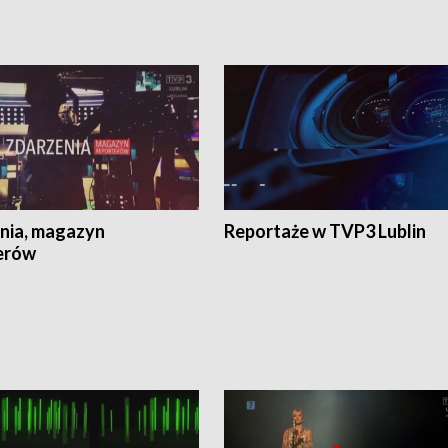
nia, magazyn
Reportaże w TVP3 Lublin
erów