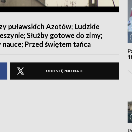
zy puławskich Azotów; Ludzkie
eszynie; Służby gotowe do zimy;
 nauce; Przed świętem tańca
P
1
UDOSTĘPNIJ NA X
P