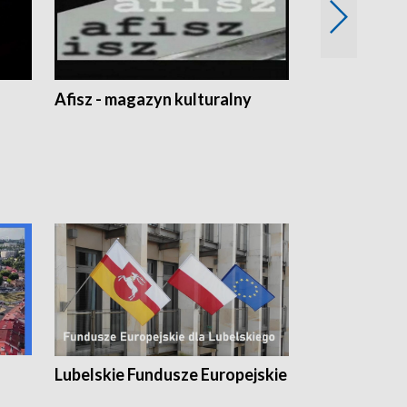
Afisz - magazyn kulturalny
Zobacz, co s
Lubelskie Fundusze Europejskie