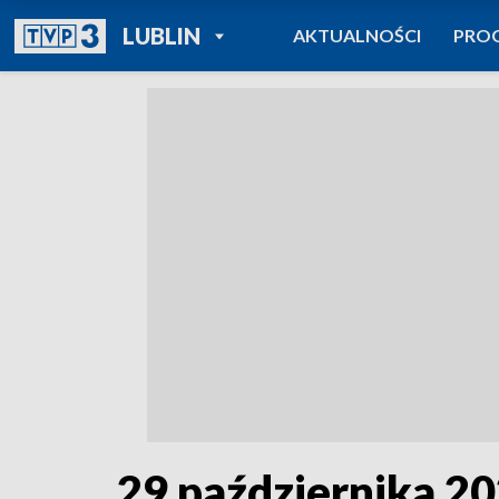
POWRÓT DO
LUBLIN
AKTUALNOŚCI
PRO
TVP REGIONY
29 października 20