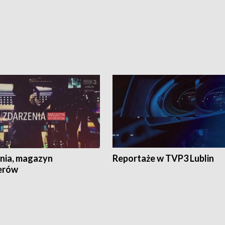
nia, magazyn
Reportaże w TVP3 Lublin
erów