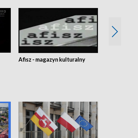
Afisz - magazyn kulturalny
Zobacz, co s