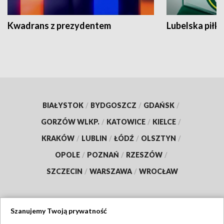
Kwadrans z prezydentem
Lubelska piłk
BIAŁYSTOK
/
BYDGOSZCZ
/
GDAŃSK
/
GORZÓW WLKP.
/
KATOWICE
/
KIELCE
/
KRAKÓW
/
LUBLIN
/
ŁÓDŹ
/
OLSZTYN
/
OPOLE
/
POZNAŃ
/
RZESZÓW
/
SZCZECIN
/
WARSZAWA
/
WROCŁAW
Szanujemy Twoją prywatność
Dołącz do nas: