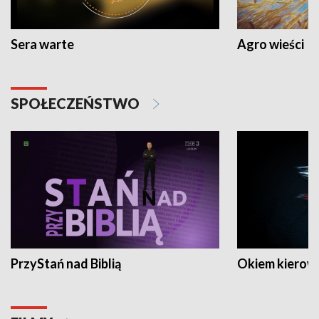
Sera warte
Agro wieści
SPOŁECZEŃSTWO
PrzyStań nad Biblią
Okiem kierow