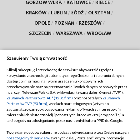
GORZÓW WLKP.
/
KATOWICE
/
KIELCE
/
KRAKÓW
/
LUBLIN
/
ŁÓDŹ
/
OLSZTYN
/
OPOLE
/
POZNAŃ
/
RZESZÓW
/
SZCZECIN
/
WARSZAWA
/
WROCŁAW
Szanujemy Twoją prywatność
Dołącz do nas:
Kliknij "Akceptuję i przechodzę do serwisu", aby wyrazić zgody na
korzystanie z technologii automatycznego śledzenia i zbierania danych,
TVP
dostęp do informacji na Twoim urządzeniu końcowym i ich
Abonament TVP
przechowywanie oraz na przetwarzanie Twoich danych osobowych przez
Regulamin TVP
nas, czyli Telewizję Polską S.A. w likwidacji (zwaną dalej również „TVP”),
Emisja w TVP
Polityka prywatności
Zaufanych Partnerów z IAB* (1201 firm)
oraz pozostałych
Zaufanych
Partnerów TVP (93 firm)
, w celach marketingowych (w tym do
Centrum informacji TVP
Moje zgody
zautomatyzowanego dopasowania reklam do Twoich zainteresowań i
mierzenia ich skuteczności) i pozostałych, które wskazujemy poniżej, a
Naziemna Telewizja Cyfrowa
Pomoc
także zgody na udostępnianie przez nas identyfikatora PPID do Google.
Sklep TVP
Biuro reklamy
Twoje dane osobowe zbierane podczas odwiedzania przez Ciebie naszych
Rada Programowa
Kontakt
poszczególnych serwisów
zwanych dalej „Portalem”, w tym informacje