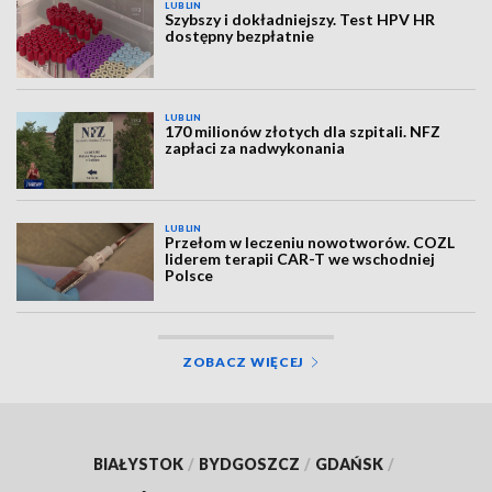
LUBLIN
Szybszy i dokładniejszy. Test HPV HR
dostępny bezpłatnie
LUBLIN
170 milionów złotych dla szpitali. NFZ
zapłaci za nadwykonania
LUBLIN
Przełom w leczeniu nowotworów. COZL
liderem terapii CAR-T we wschodniej
Polsce
ZOBACZ WIĘCEJ
BIAŁYSTOK
/
BYDGOSZCZ
/
GDAŃSK
/