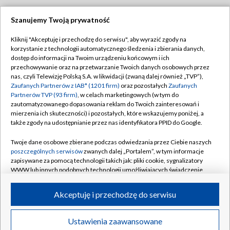
Szanujemy Twoją prywatność
Dołącz do nas:
Kliknij "Akceptuję i przechodzę do serwisu", aby wyrazić zgody na
korzystanie z technologii automatycznego śledzenia i zbierania danych,
TVP
dostęp do informacji na Twoim urządzeniu końcowym i ich
Abonament TVP
przechowywanie oraz na przetwarzanie Twoich danych osobowych przez
Regulamin TVP
nas, czyli Telewizję Polską S.A. w likwidacji (zwaną dalej również „TVP”),
Emisja w TVP
Polityka prywatności
Zaufanych Partnerów z IAB* (1201 firm)
oraz pozostałych
Zaufanych
Partnerów TVP (93 firm)
, w celach marketingowych (w tym do
Centrum informacji TVP
Moje zgody
zautomatyzowanego dopasowania reklam do Twoich zainteresowań i
mierzenia ich skuteczności) i pozostałych, które wskazujemy poniżej, a
Naziemna Telewizja Cyfrowa
Pomoc
także zgody na udostępnianie przez nas identyfikatora PPID do Google.
Sklep TVP
Biuro reklamy
Twoje dane osobowe zbierane podczas odwiedzania przez Ciebie naszych
Rada Programowa
Kontakt
poszczególnych serwisów
zwanych dalej „Portalem”, w tym informacje
zapisywane za pomocą technologii takich jak: pliki cookie, sygnalizatory
System NOS
WWW lub innych podobnych technologii umożliwiających świadczenie
dopasowanych i bezpiecznych usług, personalizację treści oraz reklam,
Informacje o nadawcy
Kanały
udostępnianie funkcji mediów społecznościowych oraz analizowanie
Akceptuję i przechodzę do serwisu
ruchu w Internecie.
Program dla prasy
©2026 Telewizja Polska S.A. w likwidacji
Biuro Reklamy
Twoje dane osobowe zbierane podczas odwiedzania przez Ciebie
Ustawienia zaawansowane
poszczególnych serwisów
na Portalu, takie jak adresy IP, identyfikatory