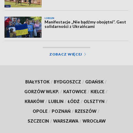
LUBLIN
Manifestacje „Nie bądźmy obojętni”. Gest
solidarności z Ukraińcami
ZOBACZ WIĘCEJ
BIAŁYSTOK
/
BYDGOSZCZ
/
GDAŃSK
/
GORZÓW WLKP.
/
KATOWICE
/
KIELCE
/
KRAKÓW
/
LUBLIN
/
ŁÓDŹ
/
OLSZTYN
/
OPOLE
/
POZNAŃ
/
RZESZÓW
/
SZCZECIN
/
WARSZAWA
/
WROCŁAW