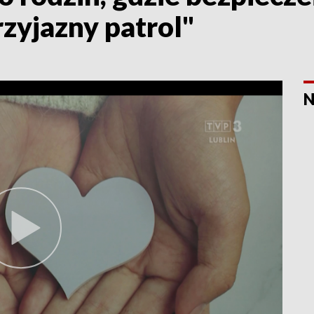
rzyjazny patrol"
N