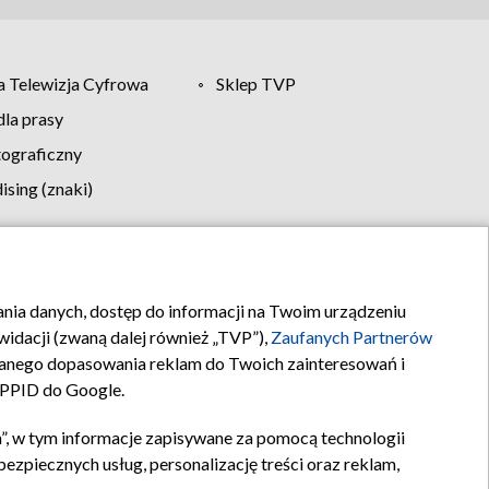
 Telewizja Cyfrowa
Sklep TVP
la prasy
tograficzny
sing (znaki)
klamy
Kontakt
rania danych, dostęp do informacji na Twoim urządzeniu
idacji (zwaną dalej również „TVP”),
Zaufanych Partnerów
anego dopasowania reklam do Twoich zainteresowań i
a PPID do Google.
”, w tym informacje zapisywane za pomocą technologii
zpiecznych usług, personalizację treści oraz reklam,