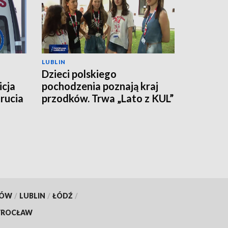
LUBLIN
Dzieci polskiego
icja
pochodzenia poznają kraj
rucia
przodków. Trwa „Lato z KUL”
KÓW
/
LUBLIN
/
ŁÓDŹ
/
ROCŁAW