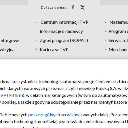
Dołącz do nas:
Centrum informacji TVP
Naziemna
Informacje o nadawcy
Program d
zetargowe
Zgłoś program (ROPAT)
Serwis fo
wizyjna
Kariera w TVP
Merchandi
Polityka prywatności
Moje zgody
Pomoc
Biuro re
ody na korzystanie z technologii automatycznego śledzenia i zbie
 danych osobowych przez nas, czyli Telewizję Polską S.A. w likw
VP (93 firm)
, w celach marketingowych (w tym do zautomatyzow
 poniżej, a także zgody na udostępnianie przez nas identyfikator
Ciebie naszych
poszczególnych serwisów
zwanych dalej „Portalem
obnych technologii umożliwiających świadczenie dopasowanych i be