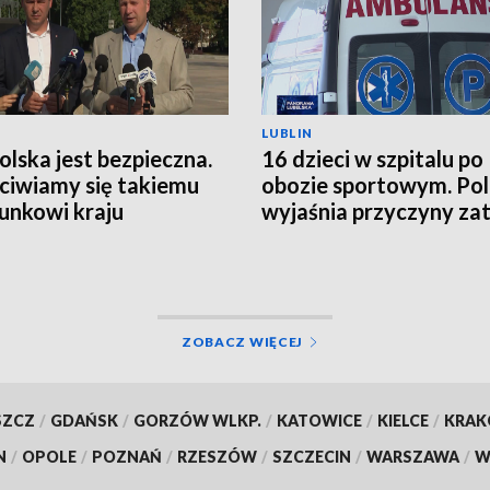
LUBLIN
Polska jest bezpieczna.
16 dzieci w szpitalu po
ciwiamy się takiemu
obozie sportowym. Pol
unkowi kraju
wyjaśnia przyczyny zat
ZOBACZ WIĘCEJ
SZCZ
/
GDAŃSK
/
GORZÓW WLKP.
/
KATOWICE
/
KIELCE
/
KRA
N
/
OPOLE
/
POZNAŃ
/
RZESZÓW
/
SZCZECIN
/
WARSZAWA
/
W