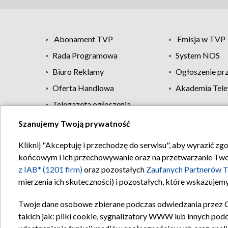
Abonament TVP
Emisja w TVP
Rada Programowa
System NOS
Biuro Reklamy
Ogłoszenie pr
Oferta Handlowa
Akademia Tele
Telegazeta ogłoszenia
Szanujemy Twoją prywatność
Regulamin TVP
Kliknij "Akceptuję i przechodzę do serwisu", aby wyrazić zg
końcowym i ich przechowywanie oraz na przetwarzanie Twoich
z IAB* (1201 firm)
oraz pozostałych
Zaufanych Partnerów T
mierzenia ich skuteczności) i pozostałych, które wskazujemy
Twoje dane osobowe zbierane podczas odwiedzania przez 
takich jak: pliki cookie, sygnalizatory WWW lub innych pod