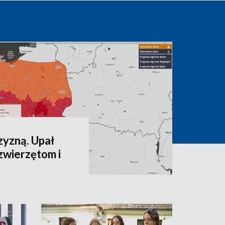
zyzną. Upał
zwierzętom i