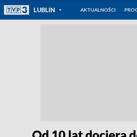
POWRÓT DO
LUBLIN
AKTUALNOŚCI
PRO
TVP REGIONY
Od 10 lat dociera 