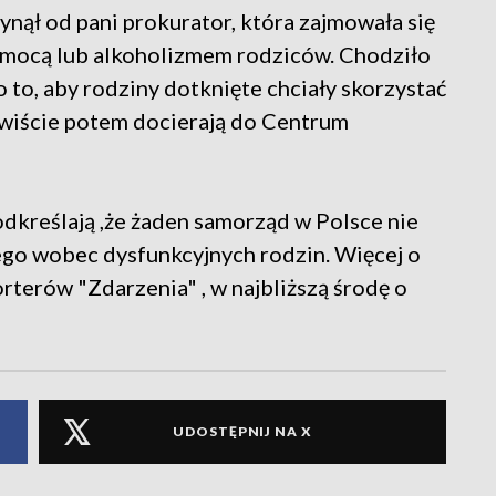
ynął od pani prokurator, która zajmowała się
mocą lub alkoholizmem rodziców. Chodziło
 o to, aby rodziny dotknięte chciały skorzystać
ywiście potem docierają do Centrum
dkreślają ,że żaden samorząd w Polsce nie
go wobec dysfunkcyjnych rodzin. Więcej o
terów "Zdarzenia" , w najbliższą środę o
UDOSTĘPNIJ NA X