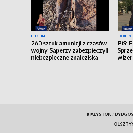
LUBLIN
LUBLIN
260 sztuk amunicji z czasów
PiS: 
wojny. Saperzy zabezpieczyli
Sprze
niebezpieczne znaleziska
wizer
BIAŁYSTOK
/
BYDGO
OLSZTY