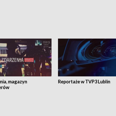
nia, magazyn
Reportaże w TVP3 Lublin
erów