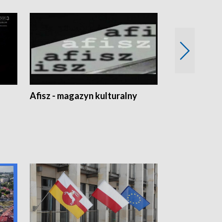
Afisz - magazyn kulturalny
Zobacz, co s