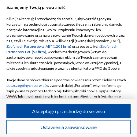
Szanujemy Twoją prywatność
Dołącz do nas:
Kliknij "Akceptuję i przechodzę do serwisu", aby wyrazić zgody na
korzystanie z technologii automatycznego śledzenia i zbierania danych,
TVP
dostęp do informacji na Twoim urządzeniu końcowym i ich
Abonament TVP
przechowywanie oraz na przetwarzanie Twoich danych osobowych przez
Regulamin TVP
nas, czyli Telewizję Polską S.A. w likwidacji (zwaną dalej również „TVP”),
Emisja w TVP
Polityka prywatności
Zaufanych Partnerów z IAB* (1201 firm)
oraz pozostałych
Zaufanych
Partnerów TVP (93 firm)
, w celach marketingowych (w tym do
Centrum informacji TVP
Moje zgody
zautomatyzowanego dopasowania reklam do Twoich zainteresowań i
mierzenia ich skuteczności) i pozostałych, które wskazujemy poniżej, a
Naziemna Telewizja Cyfrowa
Pomoc
także zgody na udostępnianie przez nas identyfikatora PPID do Google.
Sklep TVP
Biuro reklamy
Twoje dane osobowe zbierane podczas odwiedzania przez Ciebie naszych
Rada Programowa
Kontakt
poszczególnych serwisów
zwanych dalej „Portalem”, w tym informacje
zapisywane za pomocą technologii takich jak: pliki cookie, sygnalizatory
System NOS
WWW lub innych podobnych technologii umożliwiających świadczenie
dopasowanych i bezpiecznych usług, personalizację treści oraz reklam,
Informacje o nadawcy
Kanały
udostępnianie funkcji mediów społecznościowych oraz analizowanie
Akceptuję i przechodzę do serwisu
ruchu w Internecie.
Program dla prasy
©2026 Telewizja Polska S.A. w likwidacji
Biuro Reklamy
Twoje dane osobowe zbierane podczas odwiedzania przez Ciebie
Ustawienia zaawansowane
poszczególnych serwisów
na Portalu, takie jak adresy IP, identyfikatory
Ogłoszenie przetargowe
Twoich urządzeń końcowych i identyfikatory plików cookie, informacje o