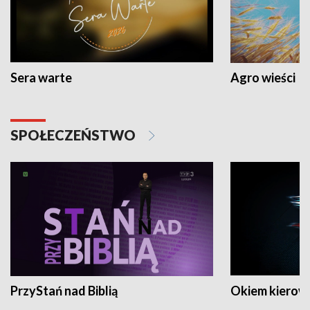
Sera warte
Agro wieści
SPOŁECZEŃSTWO
PrzyStań nad Biblią
Okiem kierow