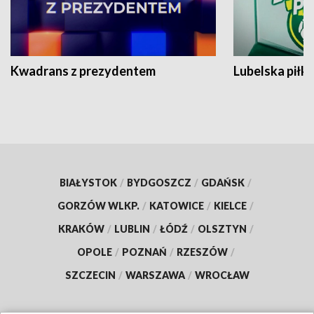
Kwadrans z prezydentem
Lubelska piłk
BIAŁYSTOK
/
BYDGOSZCZ
/
GDAŃSK
/
GORZÓW WLKP.
/
KATOWICE
/
KIELCE
/
KRAKÓW
/
LUBLIN
/
ŁÓDŹ
/
OLSZTYN
/
OPOLE
/
POZNAŃ
/
RZESZÓW
/
SZCZECIN
/
WARSZAWA
/
WROCŁAW