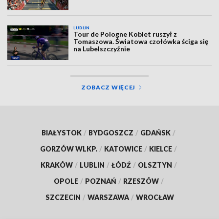
LUBLIN
Tour de Pologne Kobiet ruszył z
Tomaszowa. Światowa czołówka ściga się
na Lubelszczyźnie
ZOBACZ WIĘCEJ
BIAŁYSTOK
/
BYDGOSZCZ
/
GDAŃSK
/
GORZÓW WLKP.
/
KATOWICE
/
KIELCE
/
KRAKÓW
/
LUBLIN
/
ŁÓDŹ
/
OLSZTYN
/
OPOLE
/
POZNAŃ
/
RZESZÓW
/
SZCZECIN
/
WARSZAWA
/
WROCŁAW