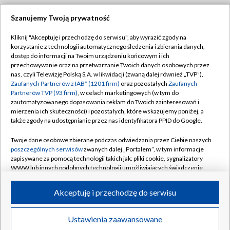
Szanujemy Twoją prywatność
Dołącz do nas:
Kliknij "Akceptuję i przechodzę do serwisu", aby wyrazić zgody na
korzystanie z technologii automatycznego śledzenia i zbierania danych,
TVP
dostęp do informacji na Twoim urządzeniu końcowym i ich
Abonament TVP
przechowywanie oraz na przetwarzanie Twoich danych osobowych przez
Regulamin TVP
nas, czyli Telewizję Polską S.A. w likwidacji (zwaną dalej również „TVP”),
Emisja w TVP
Polityka prywatności
Zaufanych Partnerów z IAB* (1201 firm)
oraz pozostałych
Zaufanych
Partnerów TVP (93 firm)
, w celach marketingowych (w tym do
Centrum informacji TVP
Moje zgody
zautomatyzowanego dopasowania reklam do Twoich zainteresowań i
mierzenia ich skuteczności) i pozostałych, które wskazujemy poniżej, a
Naziemna Telewizja Cyfrowa
Pomoc
także zgody na udostępnianie przez nas identyfikatora PPID do Google.
Sklep TVP
Biuro reklamy
Twoje dane osobowe zbierane podczas odwiedzania przez Ciebie naszych
Rada Programowa
Kontakt
poszczególnych serwisów
zwanych dalej „Portalem”, w tym informacje
zapisywane za pomocą technologii takich jak: pliki cookie, sygnalizatory
System NOS
WWW lub innych podobnych technologii umożliwiających świadczenie
dopasowanych i bezpiecznych usług, personalizację treści oraz reklam,
Informacje o nadawcy
Kanały
udostępnianie funkcji mediów społecznościowych oraz analizowanie
Akceptuję i przechodzę do serwisu
ruchu w Internecie.
Program dla prasy
©2026 Telewizja Polska S.A. w likwidacji
Biuro Reklamy
Twoje dane osobowe zbierane podczas odwiedzania przez Ciebie
Ustawienia zaawansowane
poszczególnych serwisów
na Portalu, takie jak adresy IP, identyfikatory
Ogłoszenie przetargowe