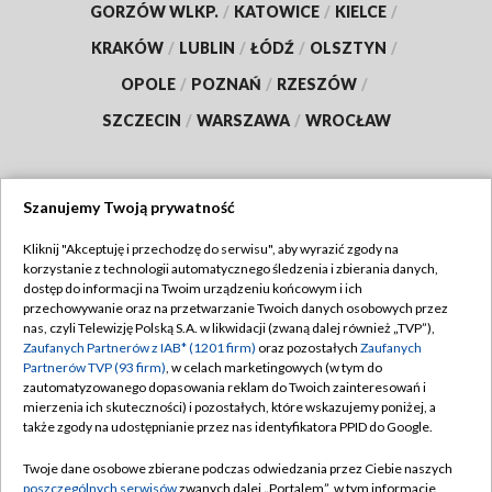
GORZÓW WLKP.
/
KATOWICE
/
KIELCE
/
KRAKÓW
/
LUBLIN
/
ŁÓDŹ
/
OLSZTYN
/
OPOLE
/
POZNAŃ
/
RZESZÓW
/
SZCZECIN
/
WARSZAWA
/
WROCŁAW
Szanujemy Twoją prywatność
Dołącz do nas:
Kliknij "Akceptuję i przechodzę do serwisu", aby wyrazić zgody na
korzystanie z technologii automatycznego śledzenia i zbierania danych,
TVP
dostęp do informacji na Twoim urządzeniu końcowym i ich
Abonament TVP
przechowywanie oraz na przetwarzanie Twoich danych osobowych przez
Regulamin TVP
nas, czyli Telewizję Polską S.A. w likwidacji (zwaną dalej również „TVP”),
Emisja w TVP
Polityka prywatności
Zaufanych Partnerów z IAB* (1201 firm)
oraz pozostałych
Zaufanych
Partnerów TVP (93 firm)
, w celach marketingowych (w tym do
Centrum informacji TVP
Moje zgody
zautomatyzowanego dopasowania reklam do Twoich zainteresowań i
mierzenia ich skuteczności) i pozostałych, które wskazujemy poniżej, a
Naziemna Telewizja Cyfrowa
Pomoc
także zgody na udostępnianie przez nas identyfikatora PPID do Google.
Sklep TVP
Biuro reklamy
Twoje dane osobowe zbierane podczas odwiedzania przez Ciebie naszych
Rada Programowa
Kontakt
poszczególnych serwisów
zwanych dalej „Portalem”, w tym informacje