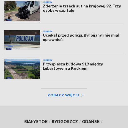
LUBLIN
Zderzenie trzech aut na krajowej 92. Trzy
osoby w szpitalu
LUBLIN
Uciekał przed policją. Był pijany i nie miał
uprawnień
LUBLIN
Przyspiesza budowa S19 między
Lubartowem a Kockiem
ZOBACZ WIĘCEJ
BIAŁYSTOK
/
BYDGOSZCZ
/
GDAŃSK
/