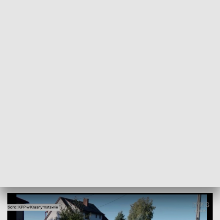
POWRÓT DO
LUBLIN
TVP REGIONY
Dzieci zatrzymały nietrzeźwego
kierowcę
2024-10-12