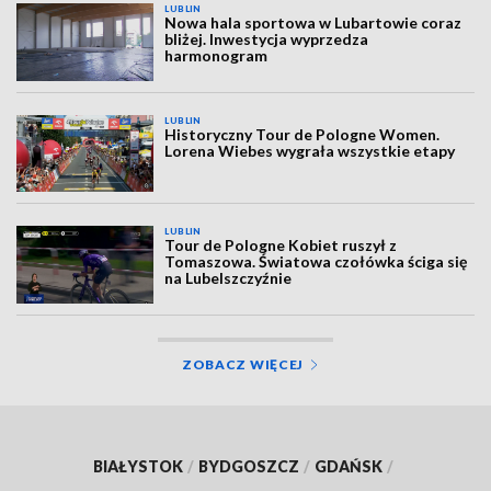
LUBLIN
Nowa hala sportowa w Lubartowie coraz
bliżej. Inwestycja wyprzedza
harmonogram
LUBLIN
Historyczny Tour de Pologne Women.
Lorena Wiebes wygrała wszystkie etapy
LUBLIN
Tour de Pologne Kobiet ruszył z
Tomaszowa. Światowa czołówka ściga się
na Lubelszczyźnie
ZOBACZ WIĘCEJ
BIAŁYSTOK
/
BYDGOSZCZ
/
GDAŃSK
/