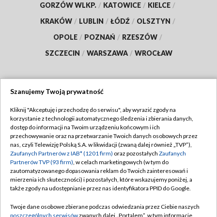
GORZÓW WLKP.
/
KATOWICE
/
KIELCE
/
KRAKÓW
/
LUBLIN
/
ŁÓDŹ
/
OLSZTYN
/
OPOLE
/
POZNAŃ
/
RZESZÓW
/
SZCZECIN
/
WARSZAWA
/
WROCŁAW
Szanujemy Twoją prywatność
Dołącz do nas:
Kliknij "Akceptuję i przechodzę do serwisu", aby wyrazić zgody na
korzystanie z technologii automatycznego śledzenia i zbierania danych,
TVP
dostęp do informacji na Twoim urządzeniu końcowym i ich
Abonament TVP
przechowywanie oraz na przetwarzanie Twoich danych osobowych przez
Regulamin TVP
nas, czyli Telewizję Polską S.A. w likwidacji (zwaną dalej również „TVP”),
Emisja w TVP
Polityka prywatności
Zaufanych Partnerów z IAB* (1201 firm)
oraz pozostałych
Zaufanych
Partnerów TVP (93 firm)
, w celach marketingowych (w tym do
Centrum informacji TVP
Moje zgody
zautomatyzowanego dopasowania reklam do Twoich zainteresowań i
mierzenia ich skuteczności) i pozostałych, które wskazujemy poniżej, a
Naziemna Telewizja Cyfrowa
Pomoc
także zgody na udostępnianie przez nas identyfikatora PPID do Google.
Sklep TVP
Biuro reklamy
Twoje dane osobowe zbierane podczas odwiedzania przez Ciebie naszych
Rada Programowa
Kontakt
poszczególnych serwisów
zwanych dalej „Portalem”, w tym informacje