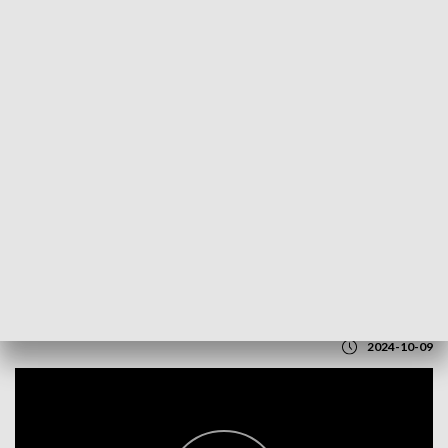
POWRÓT DO
LUBLIN
TVP REGIONY
Powstaje Turystyczna Marka Polesie
2024-10-09