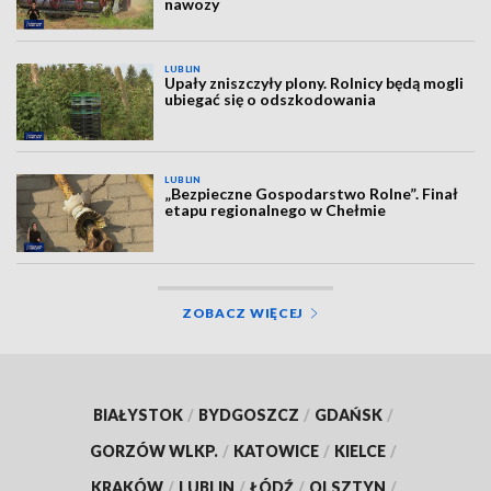
nawozy
LUBLIN
Upały zniszczyły plony. Rolnicy będą mogli
ubiegać się o odszkodowania
LUBLIN
„Bezpieczne Gospodarstwo Rolne”. Finał
etapu regionalnego w Chełmie
ZOBACZ WIĘCEJ
BIAŁYSTOK
/
BYDGOSZCZ
/
GDAŃSK
/
GORZÓW WLKP.
/
KATOWICE
/
KIELCE
/
KRAKÓW
/
LUBLIN
/
ŁÓDŹ
/
OLSZTYN
/