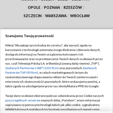
OPOLE
/
POZNAŃ
/
RZESZÓW
/
SZCZECIN
/
WARSZAWA
/
WROCŁAW
Szanujemy Twoją prywatność
Dołącz do nas:
Kliknij "Akceptuję i przechodzę do serwisu", aby wyrazić zgody na
korzystanie z technologii automatycznego śledzenia i zbierania danych,
TVP
dostęp do informacji na Twoim urządzeniu końcowym i ich
Abonament TVP
przechowywanie oraz na przetwarzanie Twoich danych osobowych przez
Regulamin TVP
nas, czyli Telewizję Polską S.A. w likwidacji (zwaną dalej również „TVP”),
Emisja w TVP
Polityka prywatności
Zaufanych Partnerów z IAB* (1201 firm)
oraz pozostałych
Zaufanych
Partnerów TVP (93 firm)
, w celach marketingowych (w tym do
Centrum informacji TVP
Moje zgody
zautomatyzowanego dopasowania reklam do Twoich zainteresowań i
mierzenia ich skuteczności) i pozostałych, które wskazujemy poniżej, a
Naziemna Telewizja Cyfrowa
Pomoc
także zgody na udostępnianie przez nas identyfikatora PPID do Google.
Sklep TVP
Biuro reklamy
Twoje dane osobowe zbierane podczas odwiedzania przez Ciebie naszych
Rada Programowa
Kontakt
poszczególnych serwisów
zwanych dalej „Portalem”, w tym informacje
zapisywane za pomocą technologii takich jak: pliki cookie, sygnalizatory
System NOS
WWW lub innych podobnych technologii umożliwiających świadczenie