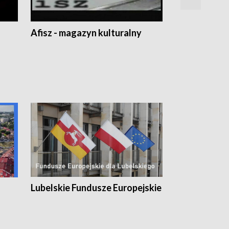
Afisz - magazyn kulturalny
Zobacz, co s
Lubelskie Fundusze Europejskie