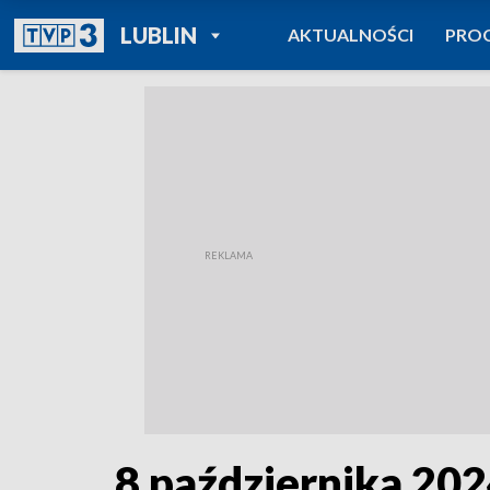
POWRÓT DO
LUBLIN
AKTUALNOŚCI
PRO
TVP REGIONY
8 października 20