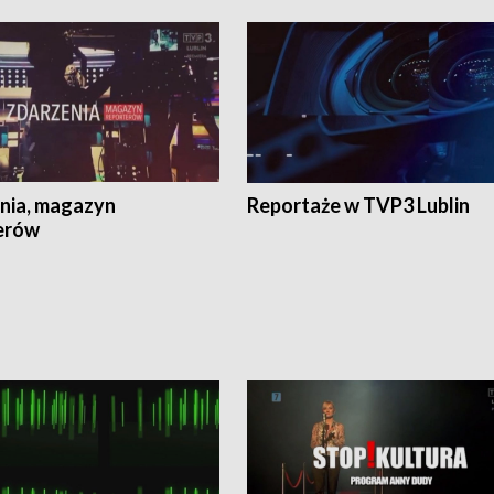
nia, magazyn
Reportaże w TVP3 Lublin
erów