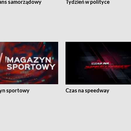
ans samorządowy
Tydzień w polityce
yn sportowy
Czas na speedway