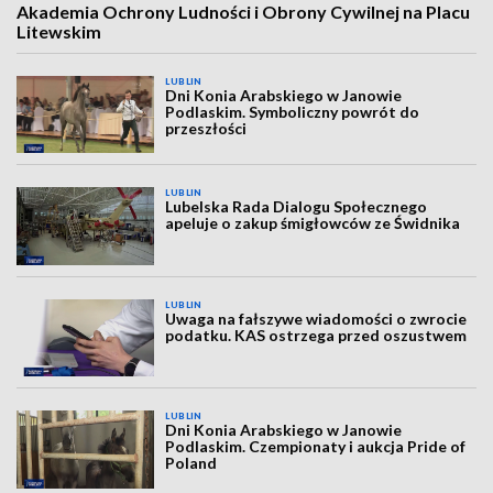
Akademia Ochrony Ludności i Obrony Cywilnej na Placu
Litewskim
LUBLIN
Dni Konia Arabskiego w Janowie
Podlaskim. Symboliczny powrót do
przeszłości
LUBLIN
Lubelska Rada Dialogu Społecznego
apeluje o zakup śmigłowców ze Świdnika
LUBLIN
Uwaga na fałszywe wiadomości o zwrocie
podatku. KAS ostrzega przed oszustwem
LUBLIN
Dni Konia Arabskiego w Janowie
Podlaskim. Czempionaty i aukcja Pride of
Poland