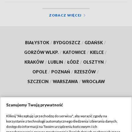
ZOBACZ WIĘCEJ
BIAŁYSTOK
/
BYDGOSZCZ
/
GDAŃSK
/
GORZÓW WLKP.
/
KATOWICE
/
KIELCE
/
KRAKÓW
/
LUBLIN
/
ŁÓDŹ
/
OLSZTYN
/
OPOLE
/
POZNAŃ
/
RZESZÓW
/
SZCZECIN
/
WARSZAWA
/
WROCŁAW
Szanujemy Twoją prywatność
Dołącz do nas:
Kliknij "Akceptuję i przechodzę do serwisu", aby wyrazić zgody na
korzystanie z technologii automatycznego śledzenia i zbierania danych,
TVP
dostęp do informacji na Twoim urządzeniu końcowym i ich
przechowywanie oraz na przetwarzanie Twoich danych osobowych przez