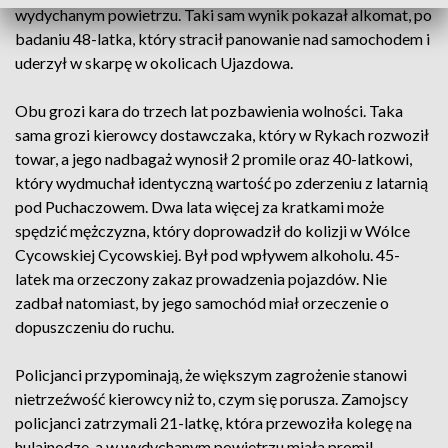
wydychanym powietrzu. Taki sam wynik pokazał alkomat, po
badaniu 48-latka, który stracił panowanie nad samochodem i
uderzył w skarpę w okolicach Ujazdowa.
Obu grozi kara do trzech lat pozbawienia wolności. Taka
sama grozi kierowcy dostawczaka, który w Rykach rozwoził
towar, a jego nadbagaż wynosił 2 promile oraz 40-latkowi,
który wydmuchał identyczną wartość po zderzeniu z latarnią
pod Puchaczowem. Dwa lata więcej za kratkami może
spędzić mężczyzna, który doprowadził do kolizji w Wólce
Cycowskiej Cycowskiej. Był pod wpływem alkoholu. 45-
latek ma orzeczony zakaz prowadzenia pojazdów. Nie
zadbał natomiast, by jego samochód miał orzeczenie o
dopuszczeniu do ruchu.
Policjanci przypominają, że większym zagrożenie stanowi
nietrzeźwość kierowcy niż to, czym się porusza. Zamojscy
policjanci zatrzymali 21-latkę, która przewoziła kolegę na
hulajnodze, a w wydychanym powietrzu miała promil