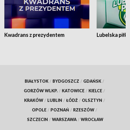
Kwadrans z prezydentem
Lubelska piłk
BIAŁYSTOK
/
BYDGOSZCZ
/
GDAŃSK
/
GORZÓW WLKP.
/
KATOWICE
/
KIELCE
/
KRAKÓW
/
LUBLIN
/
ŁÓDŹ
/
OLSZTYN
/
OPOLE
/
POZNAŃ
/
RZESZÓW
/
SZCZECIN
/
WARSZAWA
/
WROCŁAW