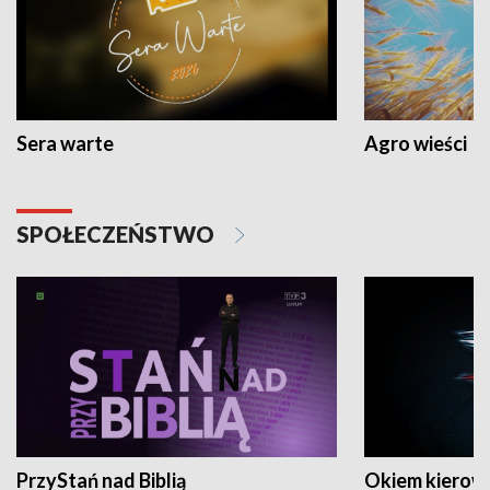
Sera warte
Agro wieści
SPOŁECZEŃSTWO
PrzyStań nad Biblią
Okiem kierow