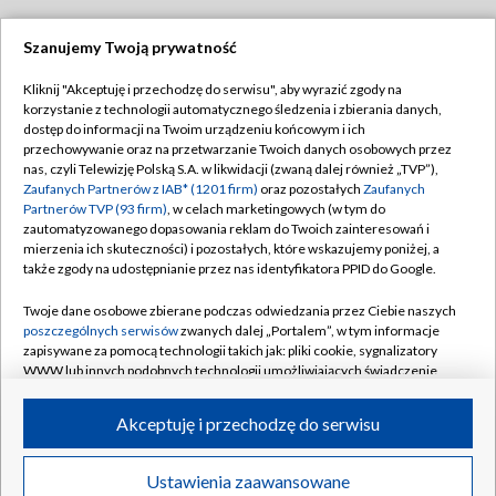
Szanujemy Twoją prywatność
Dołącz do nas:
Kliknij "Akceptuję i przechodzę do serwisu", aby wyrazić zgody na
korzystanie z technologii automatycznego śledzenia i zbierania danych,
TVP
dostęp do informacji na Twoim urządzeniu końcowym i ich
Abonament TVP
przechowywanie oraz na przetwarzanie Twoich danych osobowych przez
Regulamin TVP
nas, czyli Telewizję Polską S.A. w likwidacji (zwaną dalej również „TVP”),
Emisja w TVP
Polityka prywatności
Zaufanych Partnerów z IAB* (1201 firm)
oraz pozostałych
Zaufanych
Partnerów TVP (93 firm)
, w celach marketingowych (w tym do
Centrum informacji TVP
Moje zgody
zautomatyzowanego dopasowania reklam do Twoich zainteresowań i
mierzenia ich skuteczności) i pozostałych, które wskazujemy poniżej, a
Naziemna Telewizja Cyfrowa
Pomoc
także zgody na udostępnianie przez nas identyfikatora PPID do Google.
Sklep TVP
Biuro reklamy
Twoje dane osobowe zbierane podczas odwiedzania przez Ciebie naszych
Rada Programowa
Kontakt
poszczególnych serwisów
zwanych dalej „Portalem”, w tym informacje
zapisywane za pomocą technologii takich jak: pliki cookie, sygnalizatory
System NOS
WWW lub innych podobnych technologii umożliwiających świadczenie
dopasowanych i bezpiecznych usług, personalizację treści oraz reklam,
Informacje o nadawcy
Kanały
udostępnianie funkcji mediów społecznościowych oraz analizowanie
Akceptuję i przechodzę do serwisu
ruchu w Internecie.
Program dla prasy
©2026 Telewizja Polska S.A. w likwidacji
Biuro Reklamy
Twoje dane osobowe zbierane podczas odwiedzania przez Ciebie
Ustawienia zaawansowane
poszczególnych serwisów
na Portalu, takie jak adresy IP, identyfikatory