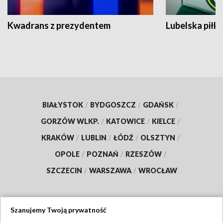
Kwadrans z prezydentem
Lubelska piłk
BIAŁYSTOK
/
BYDGOSZCZ
/
GDAŃSK
/
GORZÓW WLKP.
/
KATOWICE
/
KIELCE
/
KRAKÓW
/
LUBLIN
/
ŁÓDŹ
/
OLSZTYN
/
OPOLE
/
POZNAŃ
/
RZESZÓW
/
SZCZECIN
/
WARSZAWA
/
WROCŁAW
Szanujemy Twoją prywatność
Dołącz do nas: