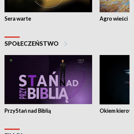
Sera warte
Agro wieści
SPOŁECZEŃSTWO
PrzyStań nad Biblią
Okiem kierow