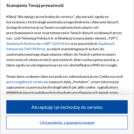
Szanujemy Twoją prywatność
Dołącz do nas:
Kliknij "Akceptuję i przechodzę do serwisu", aby wyrazić zgody na
korzystanie z technologii automatycznego śledzenia i zbierania danych,
TVP
dostęp do informacji na Twoim urządzeniu końcowym i ich
Abonament TVP
przechowywanie oraz na przetwarzanie Twoich danych osobowych przez
Regulamin TVP
nas, czyli Telewizję Polską S.A. w likwidacji (zwaną dalej również „TVP”),
Emisja w TVP
Polityka prywatności
Zaufanych Partnerów z IAB* (1201 firm)
oraz pozostałych
Zaufanych
Partnerów TVP (93 firm)
, w celach marketingowych (w tym do
Centrum informacji TVP
Moje zgody
zautomatyzowanego dopasowania reklam do Twoich zainteresowań i
mierzenia ich skuteczności) i pozostałych, które wskazujemy poniżej, a
Naziemna Telewizja Cyfrowa
Pomoc
także zgody na udostępnianie przez nas identyfikatora PPID do Google.
Sklep TVP
Biuro reklamy
Twoje dane osobowe zbierane podczas odwiedzania przez Ciebie naszych
Rada Programowa
Kontakt
poszczególnych serwisów
zwanych dalej „Portalem”, w tym informacje
zapisywane za pomocą technologii takich jak: pliki cookie, sygnalizatory
System NOS
WWW lub innych podobnych technologii umożliwiających świadczenie
dopasowanych i bezpiecznych usług, personalizację treści oraz reklam,
Informacje o nadawcy
Kanały
udostępnianie funkcji mediów społecznościowych oraz analizowanie
Akceptuję i przechodzę do serwisu
ruchu w Internecie.
Program dla prasy
©2026 Telewizja Polska S.A. w likwidacji
Biuro Reklamy
Twoje dane osobowe zbierane podczas odwiedzania przez Ciebie
Ustawienia zaawansowane
poszczególnych serwisów
na Portalu, takie jak adresy IP, identyfikatory
Ogłoszenie przetargowe
Twoich urządzeń końcowych i identyfikatory plików cookie, informacje o