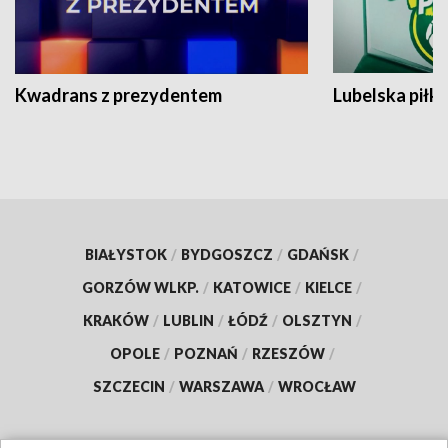
Kwadrans z prezydentem
Lubelska piłk
BIAŁYSTOK
/
BYDGOSZCZ
/
GDAŃSK
/
GORZÓW WLKP.
/
KATOWICE
/
KIELCE
/
KRAKÓW
/
LUBLIN
/
ŁÓDŹ
/
OLSZTYN
/
OPOLE
/
POZNAŃ
/
RZESZÓW
/
SZCZECIN
/
WARSZAWA
/
WROCŁAW