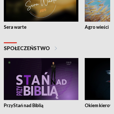
Sera warte
Agro wieści
SPOŁECZEŃSTWO
PrzyStań nad Biblią
Okiem kierow