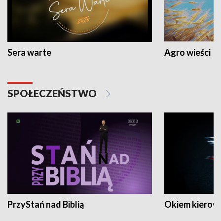
Sera warte
Agro wieści
SPOŁECZEŃSTWO
PrzyStań nad Biblią
Okiem kierow