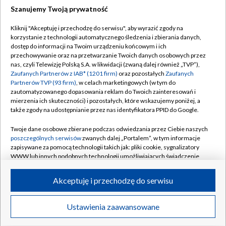
Szanujemy Twoją prywatność
Dołącz do nas:
Kliknij "Akceptuję i przechodzę do serwisu", aby wyrazić zgody na
korzystanie z technologii automatycznego śledzenia i zbierania danych,
TVP
dostęp do informacji na Twoim urządzeniu końcowym i ich
Abonament TVP
przechowywanie oraz na przetwarzanie Twoich danych osobowych przez
Regulamin TVP
nas, czyli Telewizję Polską S.A. w likwidacji (zwaną dalej również „TVP”),
Emisja w TVP
Polityka prywatności
Zaufanych Partnerów z IAB* (1201 firm)
oraz pozostałych
Zaufanych
Partnerów TVP (93 firm)
, w celach marketingowych (w tym do
Centrum informacji TVP
Moje zgody
zautomatyzowanego dopasowania reklam do Twoich zainteresowań i
mierzenia ich skuteczności) i pozostałych, które wskazujemy poniżej, a
Naziemna Telewizja Cyfrowa
Pomoc
także zgody na udostępnianie przez nas identyfikatora PPID do Google.
Sklep TVP
Biuro reklamy
Twoje dane osobowe zbierane podczas odwiedzania przez Ciebie naszych
Rada Programowa
Kontakt
poszczególnych serwisów
zwanych dalej „Portalem”, w tym informacje
zapisywane za pomocą technologii takich jak: pliki cookie, sygnalizatory
System NOS
WWW lub innych podobnych technologii umożliwiających świadczenie
dopasowanych i bezpiecznych usług, personalizację treści oraz reklam,
Informacje o nadawcy
Kanały
udostępnianie funkcji mediów społecznościowych oraz analizowanie
Akceptuję i przechodzę do serwisu
ruchu w Internecie.
Program dla prasy
©2026 Telewizja Polska S.A. w likwidacji
Biuro Reklamy
Twoje dane osobowe zbierane podczas odwiedzania przez Ciebie
Ustawienia zaawansowane
poszczególnych serwisów
na Portalu, takie jak adresy IP, identyfikatory
Ogłoszenie przetargowe
Twoich urządzeń końcowych i identyfikatory plików cookie, informacje o