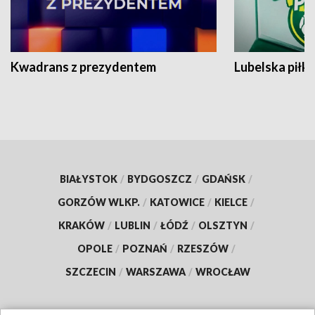
Kwadrans z prezydentem
Lubelska piłk
BIAŁYSTOK
/
BYDGOSZCZ
/
GDAŃSK
/
GORZÓW WLKP.
/
KATOWICE
/
KIELCE
/
KRAKÓW
/
LUBLIN
/
ŁÓDŹ
/
OLSZTYN
/
OPOLE
/
POZNAŃ
/
RZESZÓW
/
SZCZECIN
/
WARSZAWA
/
WROCŁAW