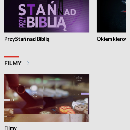
PrzyStań nad Biblią
Okiem kierow
FILMY
Filmy