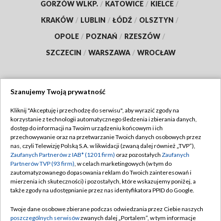
GORZÓW WLKP.
/
KATOWICE
/
KIELCE
/
KRAKÓW
/
LUBLIN
/
ŁÓDŹ
/
OLSZTYN
/
OPOLE
/
POZNAŃ
/
RZESZÓW
/
SZCZECIN
/
WARSZAWA
/
WROCŁAW
Szanujemy Twoją prywatność
Dołącz do nas:
Kliknij "Akceptuję i przechodzę do serwisu", aby wyrazić zgody na
korzystanie z technologii automatycznego śledzenia i zbierania danych,
TVP
dostęp do informacji na Twoim urządzeniu końcowym i ich
Abonament TVP
przechowywanie oraz na przetwarzanie Twoich danych osobowych przez
Regulamin TVP
nas, czyli Telewizję Polską S.A. w likwidacji (zwaną dalej również „TVP”),
Emisja w TVP
Polityka prywatności
Zaufanych Partnerów z IAB* (1201 firm)
oraz pozostałych
Zaufanych
Partnerów TVP (93 firm)
, w celach marketingowych (w tym do
Centrum informacji TVP
Moje zgody
zautomatyzowanego dopasowania reklam do Twoich zainteresowań i
mierzenia ich skuteczności) i pozostałych, które wskazujemy poniżej, a
Naziemna Telewizja Cyfrowa
Pomoc
także zgody na udostępnianie przez nas identyfikatora PPID do Google.
Sklep TVP
Biuro reklamy
Twoje dane osobowe zbierane podczas odwiedzania przez Ciebie naszych
Rada Programowa
Kontakt
poszczególnych serwisów
zwanych dalej „Portalem”, w tym informacje