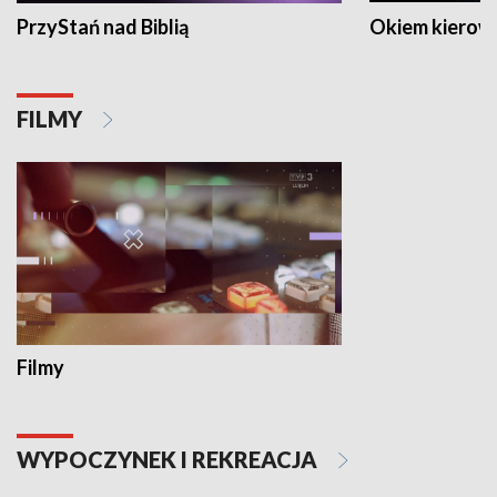
PrzyStań nad Biblią
Okiem kierow
FILMY
Filmy
WYPOCZYNEK I REKREACJA