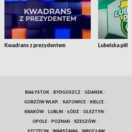
Kwadrans z prezydentem
Lubelska piłk
BIAŁYSTOK
/
BYDGOSZCZ
/
GDAŃSK
/
GORZÓW WLKP.
/
KATOWICE
/
KIELCE
/
KRAKÓW
/
LUBLIN
/
ŁÓDŹ
/
OLSZTYN
/
OPOLE
/
POZNAŃ
/
RZESZÓW
/
SZCZECIN
/
WARSZAWA
/
WROCŁAW