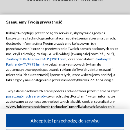
Szanujemy Twoją prywatność
Dołącz do nas:
Kliknij "Akceptuję i przechodzę do serwisu", aby wyrazić zgody na
korzystanie z technologii automatycznego śledzenia i zbierania danych,
TVP
dostęp do informacji na Twoim urządzeniu końcowym i ich
Abonament TVP
przechowywanie oraz na przetwarzanie Twoich danych osobowych przez
Regulamin TVP
nas, czyli Telewizję Polską S.A. w likwidacji (zwaną dalej również „TVP”),
Emisja w TVP
Polityka prywatności
Zaufanych Partnerów z IAB* (1201 firm)
oraz pozostałych
Zaufanych
Partnerów TVP (93 firm)
, w celach marketingowych (w tym do
Centrum informacji TVP
Moje zgody
zautomatyzowanego dopasowania reklam do Twoich zainteresowań i
mierzenia ich skuteczności) i pozostałych, które wskazujemy poniżej, a
Naziemna Telewizja Cyfrowa
Pomoc
także zgody na udostępnianie przez nas identyfikatora PPID do Google.
Sklep TVP
Biuro reklamy
Twoje dane osobowe zbierane podczas odwiedzania przez Ciebie naszych
Rada Programowa
Kontakt
poszczególnych serwisów
zwanych dalej „Portalem”, w tym informacje
zapisywane za pomocą technologii takich jak: pliki cookie, sygnalizatory
System NOS
WWW lub innych podobnych technologii umożliwiających świadczenie
dopasowanych i bezpiecznych usług, personalizację treści oraz reklam,
Informacje o nadawcy
Kanały
udostępnianie funkcji mediów społecznościowych oraz analizowanie
Akceptuję i przechodzę do serwisu
ruchu w Internecie.
Program dla prasy
©2026 Telewizja Polska S.A. w likwidacji