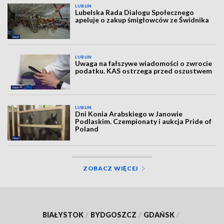
LUBLIN
Lubelska Rada Dialogu Społecznego
apeluje o zakup śmigłowców ze Świdnika
LUBLIN
Uwaga na fałszywe wiadomości o zwrocie
podatku. KAS ostrzega przed oszustwem
LUBLIN
Dni Konia Arabskiego w Janowie
Podlaskim. Czempionaty i aukcja Pride of
Poland
ZOBACZ WIĘCEJ
BIAŁYSTOK
/
BYDGOSZCZ
/
GDAŃSK
/