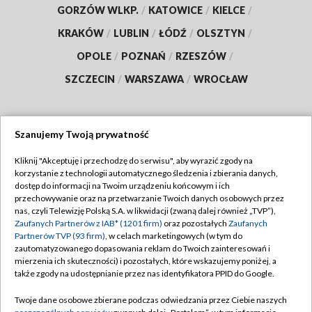
GORZÓW WLKP.
/
KATOWICE
/
KIELCE
/
KRAKÓW
/
LUBLIN
/
ŁÓDŹ
/
OLSZTYN
/
OPOLE
/
POZNAŃ
/
RZESZÓW
/
SZCZECIN
/
WARSZAWA
/
WROCŁAW
Szanujemy Twoją prywatność
Dołącz do nas:
Kliknij "Akceptuję i przechodzę do serwisu", aby wyrazić zgody na
korzystanie z technologii automatycznego śledzenia i zbierania danych,
TVP
dostęp do informacji na Twoim urządzeniu końcowym i ich
Abonament TVP
przechowywanie oraz na przetwarzanie Twoich danych osobowych przez
Regulamin TVP
nas, czyli Telewizję Polską S.A. w likwidacji (zwaną dalej również „TVP”),
Emisja w TVP
Polityka prywatności
Zaufanych Partnerów z IAB* (1201 firm)
oraz pozostałych
Zaufanych
Partnerów TVP (93 firm)
, w celach marketingowych (w tym do
Centrum informacji TVP
Moje zgody
zautomatyzowanego dopasowania reklam do Twoich zainteresowań i
mierzenia ich skuteczności) i pozostałych, które wskazujemy poniżej, a
Naziemna Telewizja Cyfrowa
Pomoc
także zgody na udostępnianie przez nas identyfikatora PPID do Google.
Sklep TVP
Biuro reklamy
Twoje dane osobowe zbierane podczas odwiedzania przez Ciebie naszych
Rada Programowa