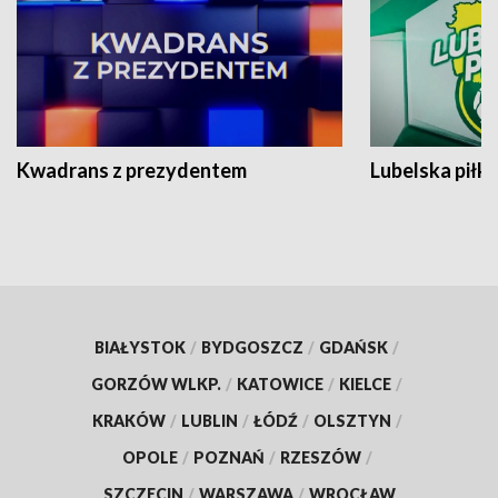
Kwadrans z prezydentem
Lubelska piłk
BIAŁYSTOK
/
BYDGOSZCZ
/
GDAŃSK
/
GORZÓW WLKP.
/
KATOWICE
/
KIELCE
/
KRAKÓW
/
LUBLIN
/
ŁÓDŹ
/
OLSZTYN
/
OPOLE
/
POZNAŃ
/
RZESZÓW
/
SZCZECIN
/
WARSZAWA
/
WROCŁAW