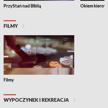
PrzyStań nad Biblią
Okiem kierow
FILMY
Filmy
WYPOCZYNEK I REKREACJA