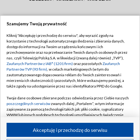
Szanujemy Twoją prywatność
Dołącz do nas:
Kliknij "Akceptuję i przechodzę do serwisu", aby wyrazić zgody na
korzystanie z technologii automatycznego śledzenia i zbierania danych,
TVP
dostęp do informacji na Twoim urządzeniu końcowym i ich
Abonament TVP
przechowywanie oraz na przetwarzanie Twoich danych osobowych przez
Regulamin TVP
nas, czyli Telewizję Polską S.A. w likwidacji (zwaną dalej również „TVP”),
Emisja w TVP
Polityka prywatności
Zaufanych Partnerów z IAB* (1201 firm)
oraz pozostałych
Zaufanych
Partnerów TVP (93 firm)
, w celach marketingowych (w tym do
Centrum informacji TVP
Moje zgody
zautomatyzowanego dopasowania reklam do Twoich zainteresowań i
mierzenia ich skuteczności) i pozostałych, które wskazujemy poniżej, a
Naziemna Telewizja Cyfrowa
Pomoc
także zgody na udostępnianie przez nas identyfikatora PPID do Google.
Sklep TVP
Biuro reklamy
Twoje dane osobowe zbierane podczas odwiedzania przez Ciebie naszych
Rada Programowa
Kontakt
poszczególnych serwisów
zwanych dalej „Portalem”, w tym informacje
zapisywane za pomocą technologii takich jak: pliki cookie, sygnalizatory
System NOS
WWW lub innych podobnych technologii umożliwiających świadczenie
dopasowanych i bezpiecznych usług, personalizację treści oraz reklam,
Informacje o nadawcy
Kanały
udostępnianie funkcji mediów społecznościowych oraz analizowanie
Akceptuję i przechodzę do serwisu
ruchu w Internecie.
Program dla prasy
©2026 Telewizja Polska S.A. w likwidacji