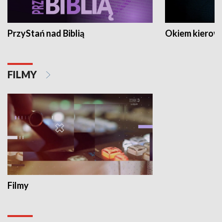
PrzyStań nad Biblią
Okiem kierow
FILMY
Filmy