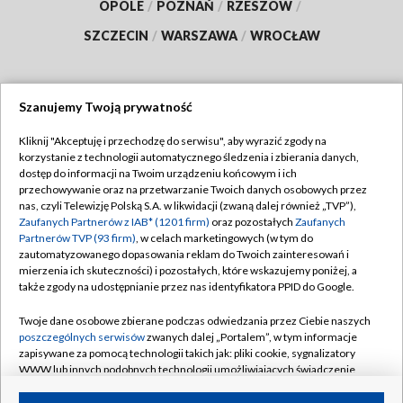
OPOLE
/
POZNAŃ
/
RZESZÓW
/
SZCZECIN
/
WARSZAWA
/
WROCŁAW
Szanujemy Twoją prywatność
Dołącz do nas:
Kliknij "Akceptuję i przechodzę do serwisu", aby wyrazić zgody na
korzystanie z technologii automatycznego śledzenia i zbierania danych,
TVP
dostęp do informacji na Twoim urządzeniu końcowym i ich
Abonament TVP
przechowywanie oraz na przetwarzanie Twoich danych osobowych przez
Regulamin TVP
nas, czyli Telewizję Polską S.A. w likwidacji (zwaną dalej również „TVP”),
Emisja w TVP
Polityka prywatności
Zaufanych Partnerów z IAB* (1201 firm)
oraz pozostałych
Zaufanych
Partnerów TVP (93 firm)
, w celach marketingowych (w tym do
Centrum informacji TVP
Moje zgody
zautomatyzowanego dopasowania reklam do Twoich zainteresowań i
mierzenia ich skuteczności) i pozostałych, które wskazujemy poniżej, a
Naziemna Telewizja Cyfrowa
Pomoc
także zgody na udostępnianie przez nas identyfikatora PPID do Google.
Sklep TVP
Biuro reklamy
Twoje dane osobowe zbierane podczas odwiedzania przez Ciebie naszych
Rada Programowa
Kontakt
poszczególnych serwisów
zwanych dalej „Portalem”, w tym informacje
zapisywane za pomocą technologii takich jak: pliki cookie, sygnalizatory
System NOS
WWW lub innych podobnych technologii umożliwiających świadczenie
dopasowanych i bezpiecznych usług, personalizację treści oraz reklam,
Informacje o nadawcy
Kanały
udostępnianie funkcji mediów społecznościowych oraz analizowanie