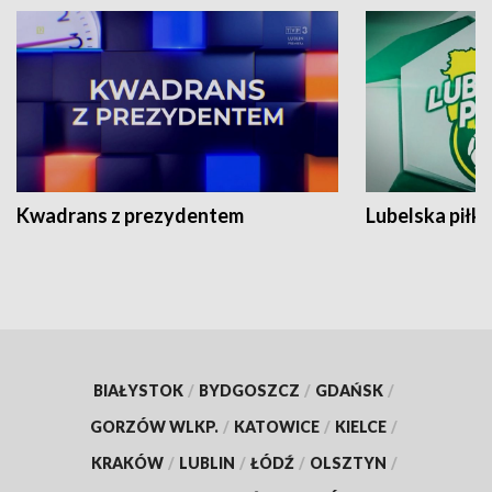
Kwadrans z prezydentem
Lubelska piłk
BIAŁYSTOK
/
BYDGOSZCZ
/
GDAŃSK
/
GORZÓW WLKP.
/
KATOWICE
/
KIELCE
/
KRAKÓW
/
LUBLIN
/
ŁÓDŹ
/
OLSZTYN
/