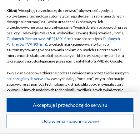
Dołącz do nas:
Kliknij "Akceptuję i przechodzę do serwisu", aby wyrazić zgody na
korzystanie z technologii automatycznego śledzenia i zbierania danych,
dostęp do informacji na Twoim urządzeniu końcowym i ich
TVP
przechowywanie oraz na przetwarzanie Twoich danych osobowych przez
nas, czyli Telewizję Polską S.A. w likwidacji (zwaną dalej również „TVP”),
Abonament TVP
Regulamin TVP
Zaufanych Partnerów z IAB* (1201 firm)
oraz pozostałych
Zaufanych
Emisja w TVP
Partnerów TVP (93 firm)
, w celach marketingowych (w tym do
Polityka prywatności
zautomatyzowanego dopasowania reklam do Twoich zainteresowań i
Centrum informacji TVP
Moje zgody
mierzenia ich skuteczności) i pozostałych, które wskazujemy poniżej, a
także zgody na udostępnianie przez nas identyfikatora PPID do Google.
Naziemna Telewizja Cyfrowa
Pomoc
Twoje dane osobowe zbierane podczas odwiedzania przez Ciebie naszych
Sklep TVP
Biuro reklamy
poszczególnych serwisów
zwanych dalej „Portalem”, w tym informacje
Rada Programowa
zapisywane za pomocą technologii takich jak: pliki cookie, sygnalizatory
Kontakt
WWW lub innych podobnych technologii umożliwiających świadczenie
System NOS
dopasowanych i bezpiecznych usług, personalizację treści oraz reklam,
udostępnianie funkcji mediów społecznościowych oraz analizowanie
Informacje o nadawcy
Akceptuję i przechodzę do serwisu
Kanały
ruchu w Internecie.
Program dla prasy
Twoje dane osobowe zbierane podczas odwiedzania przez Ciebie
Ustawienia zaawansowane
©2026 Telewizja Polska S.A. w likwidacji
Biuro Reklamy
poszczególnych serwisów
na Portalu, takie jak adresy IP, identyfikatory
Twoich urządzeń końcowych i identyfikatory plików cookie, informacje o
Ogłoszenie przetargowe
Twoich wyszukiwaniach w serwisach Portalu czy historia odwiedzin będą