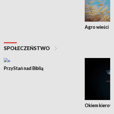
Agro wieści
SPOŁECZEŃSTWO
PrzyStań nad Biblią
Okiem kierow