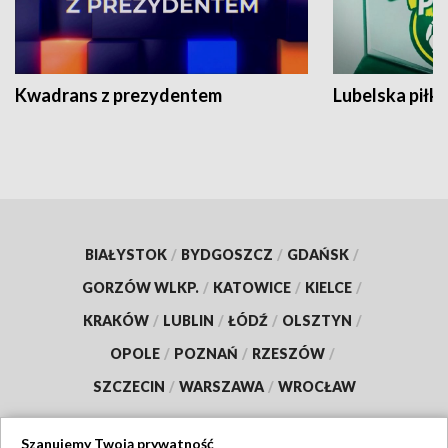
Kwadrans z prezydentem
Lubelska piłk
BIAŁYSTOK
/
BYDGOSZCZ
/
GDAŃSK
/
GORZÓW WLKP.
/
KATOWICE
/
KIELCE
/
KRAKÓW
/
LUBLIN
/
ŁÓDŹ
/
OLSZTYN
/
OPOLE
/
POZNAŃ
/
RZESZÓW
/
SZCZECIN
/
WARSZAWA
/
WROCŁAW
Szanujemy Twoją prywatność