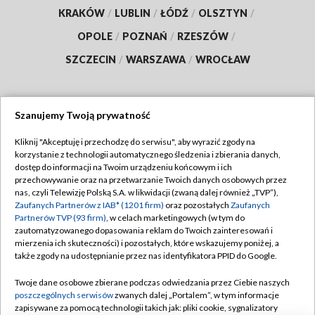
KRAKÓW
/
LUBLIN
/
ŁÓDŹ
/
OLSZTYN
/
OPOLE
/
POZNAŃ
/
RZESZÓW
/
SZCZECIN
/
WARSZAWA
/
WROCŁAW
Szanujemy Twoją prywatność
Dołącz do nas:
Kliknij "Akceptuję i przechodzę do serwisu", aby wyrazić zgody na
korzystanie z technologii automatycznego śledzenia i zbierania danych,
TVP
dostęp do informacji na Twoim urządzeniu końcowym i ich
Abonament TVP
przechowywanie oraz na przetwarzanie Twoich danych osobowych przez
Regulamin TVP
nas, czyli Telewizję Polską S.A. w likwidacji (zwaną dalej również „TVP”),
Emisja w TVP
Polityka prywatności
Zaufanych Partnerów z IAB* (1201 firm)
oraz pozostałych
Zaufanych
Partnerów TVP (93 firm)
, w celach marketingowych (w tym do
Centrum informacji TVP
Moje zgody
zautomatyzowanego dopasowania reklam do Twoich zainteresowań i
mierzenia ich skuteczności) i pozostałych, które wskazujemy poniżej, a
Naziemna Telewizja Cyfrowa
Pomoc
także zgody na udostępnianie przez nas identyfikatora PPID do Google.
Sklep TVP
Biuro reklamy
Twoje dane osobowe zbierane podczas odwiedzania przez Ciebie naszych
Rada Programowa
Kontakt
poszczególnych serwisów
zwanych dalej „Portalem”, w tym informacje
zapisywane za pomocą technologii takich jak: pliki cookie, sygnalizatory