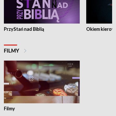
PrzyStań nad Biblią
Okiem kierow
FILMY
Filmy