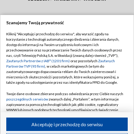
Szanujemy Twoją prywatność
Dołącz do nas:
Kliknij "Akceptuję i przechodzę do serwisu", aby wyrazić zgody na
korzystanie z technologii automatycznego śledzenia i zbierania danych,
TVP
dostęp do informacji na Twoim urządzeniu końcowym i ich
Abonament TVP
przechowywanie oraz na przetwarzanie Twoich danych osobowych przez
Regulamin TVP
nas, czyli Telewizję Polską S.A. w likwidacji (zwaną dalej również „TVP”),
Emisja w TVP
Polityka prywatności
Zaufanych Partnerów z IAB* (1201 firm)
oraz pozostałych
Zaufanych
Partnerów TVP (93 firm)
, w celach marketingowych (w tym do
Centrum informacji TVP
Moje zgody
zautomatyzowanego dopasowania reklam do Twoich zainteresowań i
mierzenia ich skuteczności) i pozostałych, które wskazujemy poniżej, a
Naziemna Telewizja Cyfrowa
Pomoc
także zgody na udostępnianie przez nas identyfikatora PPID do Google.
Sklep TVP
Biuro reklamy
Twoje dane osobowe zbierane podczas odwiedzania przez Ciebie naszych
Rada Programowa
Kontakt
poszczególnych serwisów
zwanych dalej „Portalem”, w tym informacje
zapisywane za pomocą technologii takich jak: pliki cookie, sygnalizatory
System NOS
WWW lub innych podobnych technologii umożliwiających świadczenie
dopasowanych i bezpiecznych usług, personalizację treści oraz reklam,
Informacje o nadawcy
Kanały
udostępnianie funkcji mediów społecznościowych oraz analizowanie
Akceptuję i przechodzę do serwisu
ruchu w Internecie.
Program dla prasy
©2026 Telewizja Polska S.A. w likwidacji