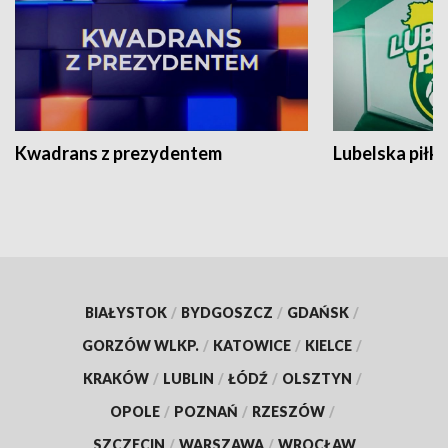
Kwadrans z prezydentem
Lubelska piłk
BIAŁYSTOK
/
BYDGOSZCZ
/
GDAŃSK
/
GORZÓW WLKP.
/
KATOWICE
/
KIELCE
/
KRAKÓW
/
LUBLIN
/
ŁÓDŹ
/
OLSZTYN
/
OPOLE
/
POZNAŃ
/
RZESZÓW
/
SZCZECIN
/
WARSZAWA
/
WROCŁAW