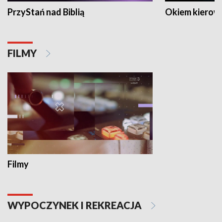
PrzyStań nad Biblią
Okiem kierow
FILMY
Filmy
WYPOCZYNEK I REKREACJA