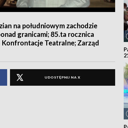
zian na południowym zachodzie
onad granicami; 85.ta rocznica
 Konfrontacje Teatralne; Zarząd
P
2
UDOSTĘPNIJ NA X
P