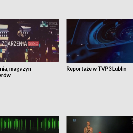
nia, magazyn
Reportaże w TVP3 Lublin
erów