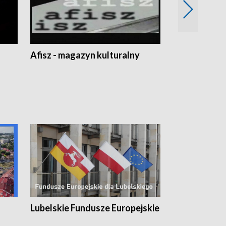
Afisz - magazyn kulturalny
Zobacz, co s
Lubelskie Fundusze Europejskie