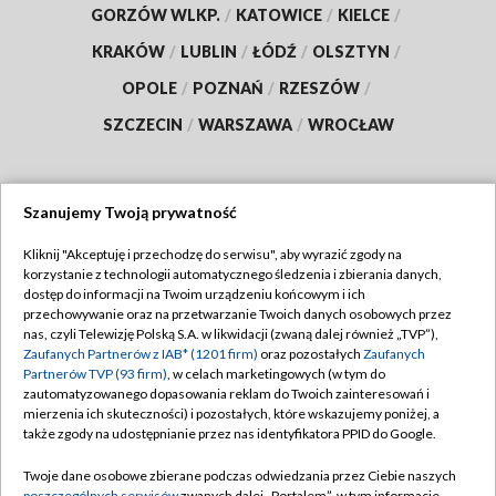
GORZÓW WLKP.
/
KATOWICE
/
KIELCE
/
KRAKÓW
/
LUBLIN
/
ŁÓDŹ
/
OLSZTYN
/
OPOLE
/
POZNAŃ
/
RZESZÓW
/
SZCZECIN
/
WARSZAWA
/
WROCŁAW
Szanujemy Twoją prywatność
Dołącz do nas:
Kliknij "Akceptuję i przechodzę do serwisu", aby wyrazić zgody na
korzystanie z technologii automatycznego śledzenia i zbierania danych,
TVP
dostęp do informacji na Twoim urządzeniu końcowym i ich
Abonament TVP
przechowywanie oraz na przetwarzanie Twoich danych osobowych przez
Regulamin TVP
nas, czyli Telewizję Polską S.A. w likwidacji (zwaną dalej również „TVP”),
Emisja w TVP
Polityka prywatności
Zaufanych Partnerów z IAB* (1201 firm)
oraz pozostałych
Zaufanych
Partnerów TVP (93 firm)
, w celach marketingowych (w tym do
Centrum informacji TVP
Moje zgody
zautomatyzowanego dopasowania reklam do Twoich zainteresowań i
mierzenia ich skuteczności) i pozostałych, które wskazujemy poniżej, a
Naziemna Telewizja Cyfrowa
Pomoc
także zgody na udostępnianie przez nas identyfikatora PPID do Google.
Sklep TVP
Biuro reklamy
Twoje dane osobowe zbierane podczas odwiedzania przez Ciebie naszych
Rada Programowa
poszczególnych serwisów
zwanych dalej „Portalem”, w tym informacje