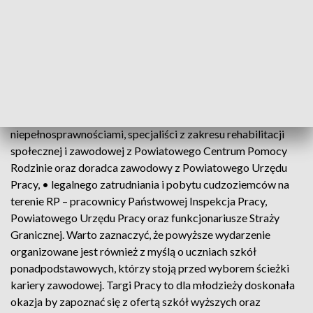
działalności gospodarczej przygotowano wykłady z tego
zakresu. Po raz kolejny zostanie utworzona strefa doradcza
Powiatowego Urzędu Pracy – miejsce, w którym każdy
będzie miał możliwość skorzystania z porady ekspertów. W
trakcie Targów przewidziane są konsultacje na temat: •
sytuacji osób z niepełnosprawnościami na rynku pracy –
Koordynator ds. dostępności i osób z
niepełnosprawnościami, specjaliści z zakresu rehabilitacji
społecznej i zawodowej z Powiatowego Centrum Pomocy
Rodzinie oraz doradca zawodowy z Powiatowego Urzędu
Pracy, • legalnego zatrudniania i pobytu cudzoziemców na
terenie RP – pracownicy Państwowej Inspekcja Pracy,
Powiatowego Urzędu Pracy oraz funkcjonariusze Straży
Granicznej. Warto zaznaczyć, że powyższe wydarzenie
organizowane jest również z myślą o uczniach szkół
ponadpodstawowych, którzy stoją przed wyborem ścieżki
kariery zawodowej. Targi Pracy to dla młodzieży doskonała
okazja by zapoznać się z ofertą szkół wyższych oraz