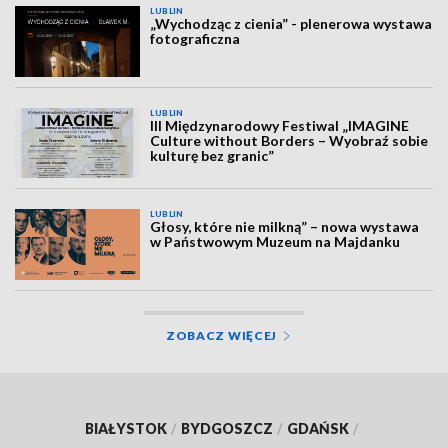
LUBLIN
„Wychodząc z cienia” - plenerowa wystawa
fotograficzna
LUBLIN
III Międzynarodowy Festiwal „IMAGINE
Culture without Borders – Wyobraź sobie
kulturę bez granic”
LUBLIN
Głosy, które nie milkną” – nowa wystawa
w Państwowym Muzeum na Majdanku
ZOBACZ WIĘCEJ
BIAŁYSTOK
/
BYDGOSZCZ
/
GDAŃSK
/