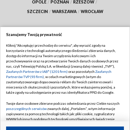
OPOLE
/
POZNAŃ
/
RZESZÓW
/
SZCZECIN
/
WARSZAWA
/
WROCŁAW
Szanujemy Twoją prywatność
Dołącz do nas:
Kliknij "Akceptuję i przechodzę do serwisu", aby wyrazić zgody na
korzystanie z technologii automatycznego śledzenia i zbierania danych,
TVP
dostęp do informacji na Twoim urządzeniu końcowym i ich
Abonament TVP
przechowywanie oraz na przetwarzanie Twoich danych osobowych przez
Regulamin TVP
nas, czyli Telewizję Polską S.A. w likwidacji (zwaną dalej również „TVP”),
Emisja w TVP
Polityka prywatności
Zaufanych Partnerów z IAB* (1201 firm)
oraz pozostałych
Zaufanych
Partnerów TVP (93 firm)
, w celach marketingowych (w tym do
Centrum informacji TVP
Moje zgody
zautomatyzowanego dopasowania reklam do Twoich zainteresowań i
mierzenia ich skuteczności) i pozostałych, które wskazujemy poniżej, a
Naziemna Telewizja Cyfrowa
Pomoc
także zgody na udostępnianie przez nas identyfikatora PPID do Google.
Sklep TVP
Biuro reklamy
Twoje dane osobowe zbierane podczas odwiedzania przez Ciebie naszych
Rada Programowa
Kontakt
poszczególnych serwisów
zwanych dalej „Portalem”, w tym informacje
zapisywane za pomocą technologii takich jak: pliki cookie, sygnalizatory
System NOS
WWW lub innych podobnych technologii umożliwiających świadczenie
dopasowanych i bezpiecznych usług, personalizację treści oraz reklam,
Informacje o nadawcy
Kanały
udostępnianie funkcji mediów społecznościowych oraz analizowanie