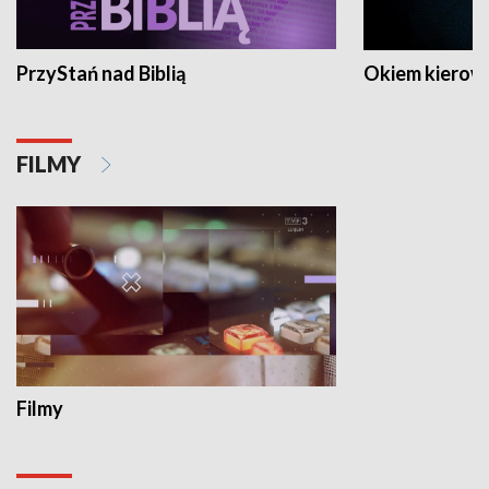
PrzyStań nad Biblią
Okiem kierow
FILMY
Filmy