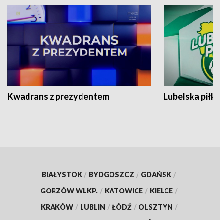
Kwadrans z prezydentem
Lubelska piłk
BIAŁYSTOK
/
BYDGOSZCZ
/
GDAŃSK
/
GORZÓW WLKP.
/
KATOWICE
/
KIELCE
/
KRAKÓW
/
LUBLIN
/
ŁÓDŹ
/
OLSZTYN
/