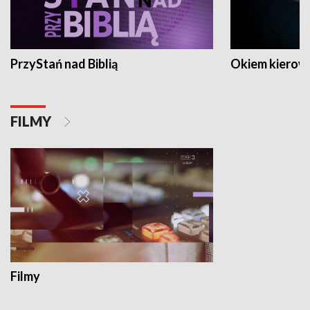
PrzyStań nad Biblią
Okiem kierow
FILMY
Filmy