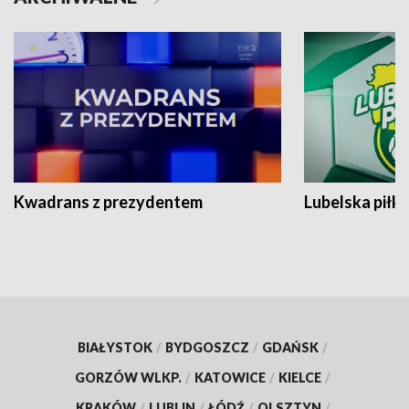
Kwadrans z prezydentem
Lubelska piłk
BIAŁYSTOK
/
BYDGOSZCZ
/
GDAŃSK
/
GORZÓW WLKP.
/
KATOWICE
/
KIELCE
/
KRAKÓW
/
LUBLIN
/
ŁÓDŹ
/
OLSZTYN
/