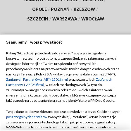
OPOLE
/
POZNAŃ
/
RZESZÓW
/
SZCZECIN
/
WARSZAWA
/
WROCŁAW
Szanujemy Twoją prywatność
Dołącz do nas:
Kliknij "Akceptuję i przechodzę do serwisu", aby wyrazić zgody na
korzystanie z technologii automatycznego śledzenia i zbierania danych,
TVP
dostęp do informacji na Twoim urządzeniu końcowym i ich
Abonament TVP
przechowywanie oraz na przetwarzanie Twoich danych osobowych przez
Regulamin TVP
nas, czyli Telewizję Polską S.A. w likwidacji (zwaną dalej również „TVP”),
Emisja w TVP
Polityka prywatności
Zaufanych Partnerów z IAB* (1201 firm)
oraz pozostałych
Zaufanych
Partnerów TVP (93 firm)
, w celach marketingowych (w tym do
Centrum informacji TVP
Moje zgody
zautomatyzowanego dopasowania reklam do Twoich zainteresowań i
mierzenia ich skuteczności) i pozostałych, które wskazujemy poniżej, a
Naziemna Telewizja Cyfrowa
Pomoc
także zgody na udostępnianie przez nas identyfikatora PPID do Google.
Sklep TVP
Biuro reklamy
Twoje dane osobowe zbierane podczas odwiedzania przez Ciebie naszych
Rada Programowa
Kontakt
poszczególnych serwisów
zwanych dalej „Portalem”, w tym informacje
zapisywane za pomocą technologii takich jak: pliki cookie, sygnalizatory
System NOS
WWW lub innych podobnych technologii umożliwiających świadczenie