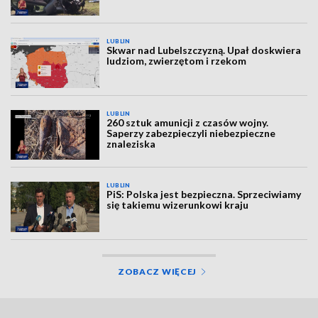
LUBLIN
Skwar nad Lubelszczyzną. Upał doskwiera
ludziom, zwierzętom i rzekom
LUBLIN
260 sztuk amunicji z czasów wojny.
Saperzy zabezpieczyli niebezpieczne
znaleziska
LUBLIN
PiS: Polska jest bezpieczna. Sprzeciwiamy
się takiemu wizerunkowi kraju
ZOBACZ WIĘCEJ