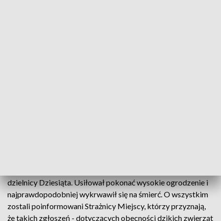
wideo
W Lublinie notuje się coraz więcej zgłoszeń
dotyczących łosi. Można je spotkać w bardziej lub
mniej ruchliwych miejscach. Z apelem do kierowców
zwracają się policjanci.
Martwy łoś został znaleziony w poniedziałek w lubelskiej
dzielnicy Dziesiąta. Usiłował pokonać wysokie ogrodzenie i
najprawdopodobniej wykrwawił się na śmierć. O wszystkim
zostali poinformowani Strażnicy Miejscy, którzy przyznają,
że takich zgłoszeń - dotyczących obecności dzikich zwierząt