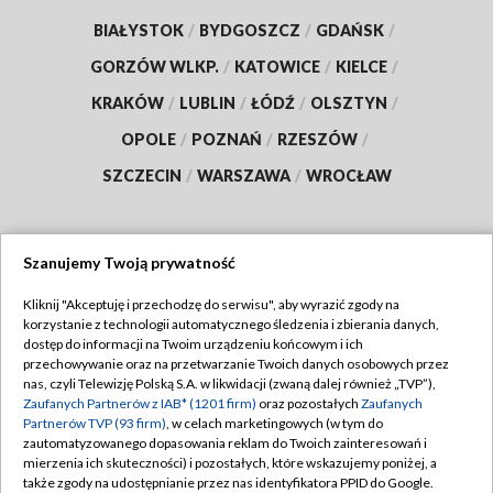
BIAŁYSTOK
/
BYDGOSZCZ
/
GDAŃSK
/
GORZÓW WLKP.
/
KATOWICE
/
KIELCE
/
KRAKÓW
/
LUBLIN
/
ŁÓDŹ
/
OLSZTYN
/
OPOLE
/
POZNAŃ
/
RZESZÓW
/
SZCZECIN
/
WARSZAWA
/
WROCŁAW
Szanujemy Twoją prywatność
Dołącz do nas:
Kliknij "Akceptuję i przechodzę do serwisu", aby wyrazić zgody na
korzystanie z technologii automatycznego śledzenia i zbierania danych,
TVP
dostęp do informacji na Twoim urządzeniu końcowym i ich
Abonament TVP
przechowywanie oraz na przetwarzanie Twoich danych osobowych przez
Regulamin TVP
nas, czyli Telewizję Polską S.A. w likwidacji (zwaną dalej również „TVP”),
Emisja w TVP
Polityka prywatności
Zaufanych Partnerów z IAB* (1201 firm)
oraz pozostałych
Zaufanych
Partnerów TVP (93 firm)
, w celach marketingowych (w tym do
Centrum informacji TVP
Moje zgody
zautomatyzowanego dopasowania reklam do Twoich zainteresowań i
mierzenia ich skuteczności) i pozostałych, które wskazujemy poniżej, a
Naziemna Telewizja Cyfrowa
Pomoc
także zgody na udostępnianie przez nas identyfikatora PPID do Google.