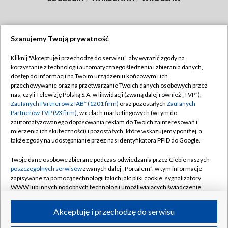
Szanujemy Twoją prywatność
Dołącz do nas:
Kliknij "Akceptuję i przechodzę do serwisu", aby wyrazić zgody na
korzystanie z technologii automatycznego śledzenia i zbierania danych,
TVP
dostęp do informacji na Twoim urządzeniu końcowym i ich
Abonament TVP
przechowywanie oraz na przetwarzanie Twoich danych osobowych przez
Regulamin TVP
nas, czyli Telewizję Polską S.A. w likwidacji (zwaną dalej również „TVP”),
Emisja w TVP
Polityka prywatności
Zaufanych Partnerów z IAB* (1201 firm)
oraz pozostałych
Zaufanych
Partnerów TVP (93 firm)
, w celach marketingowych (w tym do
Centrum informacji TVP
Moje zgody
zautomatyzowanego dopasowania reklam do Twoich zainteresowań i
mierzenia ich skuteczności) i pozostałych, które wskazujemy poniżej, a
Naziemna Telewizja Cyfrowa
Pomoc
także zgody na udostępnianie przez nas identyfikatora PPID do Google.
Sklep TVP
Biuro reklamy
Twoje dane osobowe zbierane podczas odwiedzania przez Ciebie naszych
Rada Programowa
Kontakt
poszczególnych serwisów
zwanych dalej „Portalem”, w tym informacje
zapisywane za pomocą technologii takich jak: pliki cookie, sygnalizatory
System NOS
WWW lub innych podobnych technologii umożliwiających świadczenie
dopasowanych i bezpiecznych usług, personalizację treści oraz reklam,
Informacje o nadawcy
Kanały
udostępnianie funkcji mediów społecznościowych oraz analizowanie
Akceptuję i przechodzę do serwisu
ruchu w Internecie.
Program dla prasy
©2026 Telewizja Polska S.A. w likwidacji