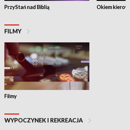
PrzyStań nad Biblią
Okiem kierow
FILMY
Filmy
WYPOCZYNEK I REKREACJA