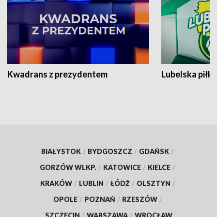
Kwadrans z prezydentem
Lubelska piłk
BIAŁYSTOK
/
BYDGOSZCZ
/
GDAŃSK
/
GORZÓW WLKP.
/
KATOWICE
/
KIELCE
/
KRAKÓW
/
LUBLIN
/
ŁÓDŹ
/
OLSZTYN
/
OPOLE
/
POZNAŃ
/
RZESZÓW
/
SZCZECIN
/
WARSZAWA
/
WROCŁAW