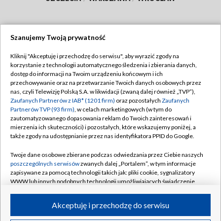
Szanujemy Twoją prywatność
Dołącz do nas:
Kliknij "Akceptuję i przechodzę do serwisu", aby wyrazić zgody na
korzystanie z technologii automatycznego śledzenia i zbierania danych,
TVP
dostęp do informacji na Twoim urządzeniu końcowym i ich
Abonament TVP
przechowywanie oraz na przetwarzanie Twoich danych osobowych przez
Regulamin TVP
nas, czyli Telewizję Polską S.A. w likwidacji (zwaną dalej również „TVP”),
Emisja w TVP
Polityka prywatności
Zaufanych Partnerów z IAB* (1201 firm)
oraz pozostałych
Zaufanych
Partnerów TVP (93 firm)
, w celach marketingowych (w tym do
Centrum informacji TVP
Moje zgody
zautomatyzowanego dopasowania reklam do Twoich zainteresowań i
mierzenia ich skuteczności) i pozostałych, które wskazujemy poniżej, a
Naziemna Telewizja Cyfrowa
Pomoc
także zgody na udostępnianie przez nas identyfikatora PPID do Google.
Sklep TVP
Biuro reklamy
Twoje dane osobowe zbierane podczas odwiedzania przez Ciebie naszych
Rada Programowa
Kontakt
poszczególnych serwisów
zwanych dalej „Portalem”, w tym informacje
zapisywane za pomocą technologii takich jak: pliki cookie, sygnalizatory
System NOS
WWW lub innych podobnych technologii umożliwiających świadczenie
dopasowanych i bezpiecznych usług, personalizację treści oraz reklam,
Informacje o nadawcy
Kanały
udostępnianie funkcji mediów społecznościowych oraz analizowanie
Akceptuję i przechodzę do serwisu
ruchu w Internecie.
Program dla prasy
©2026 Telewizja Polska S.A. w likwidacji