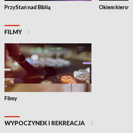
PrzyStań nad Biblią
Okiem kierow
FILMY
Filmy
WYPOCZYNEK I REKREACJA