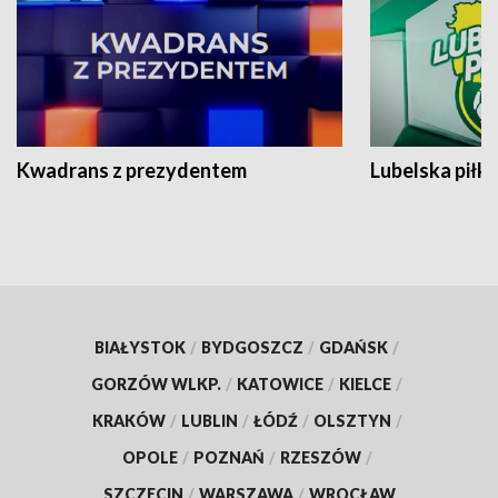
Kwadrans z prezydentem
Lubelska piłk
BIAŁYSTOK
/
BYDGOSZCZ
/
GDAŃSK
/
GORZÓW WLKP.
/
KATOWICE
/
KIELCE
/
KRAKÓW
/
LUBLIN
/
ŁÓDŹ
/
OLSZTYN
/
OPOLE
/
POZNAŃ
/
RZESZÓW
/
SZCZECIN
/
WARSZAWA
/
WROCŁAW