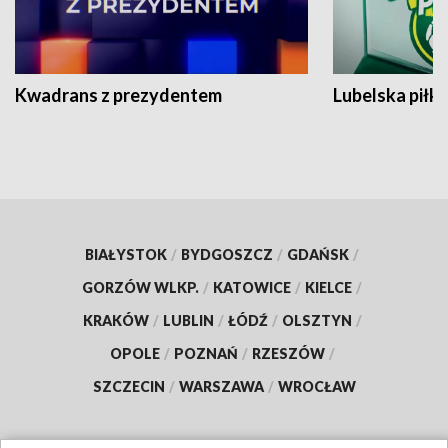
Kwadrans z prezydentem
Lubelska piłk
BIAŁYSTOK
/
BYDGOSZCZ
/
GDAŃSK
/
GORZÓW WLKP.
/
KATOWICE
/
KIELCE
/
KRAKÓW
/
LUBLIN
/
ŁÓDŹ
/
OLSZTYN
/
OPOLE
/
POZNAŃ
/
RZESZÓW
/
SZCZECIN
/
WARSZAWA
/
WROCŁAW