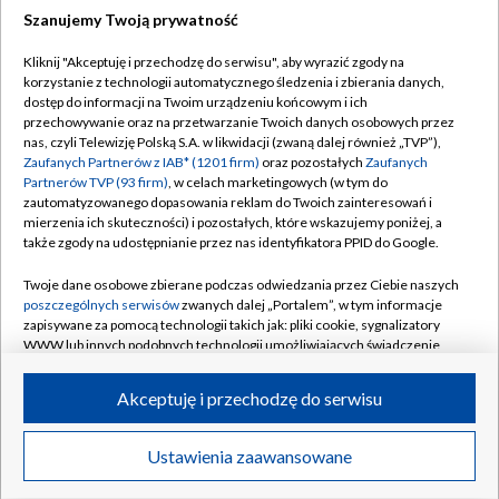
Szanujemy Twoją prywatność
Dołącz do nas:
Kliknij "Akceptuję i przechodzę do serwisu", aby wyrazić zgody na
korzystanie z technologii automatycznego śledzenia i zbierania danych,
TVP
dostęp do informacji na Twoim urządzeniu końcowym i ich
Abonament TVP
przechowywanie oraz na przetwarzanie Twoich danych osobowych przez
Regulamin TVP
nas, czyli Telewizję Polską S.A. w likwidacji (zwaną dalej również „TVP”),
Emisja w TVP
Polityka prywatności
Zaufanych Partnerów z IAB* (1201 firm)
oraz pozostałych
Zaufanych
Partnerów TVP (93 firm)
, w celach marketingowych (w tym do
Centrum informacji TVP
Moje zgody
zautomatyzowanego dopasowania reklam do Twoich zainteresowań i
mierzenia ich skuteczności) i pozostałych, które wskazujemy poniżej, a
Naziemna Telewizja Cyfrowa
Pomoc
także zgody na udostępnianie przez nas identyfikatora PPID do Google.
Sklep TVP
Biuro reklamy
Twoje dane osobowe zbierane podczas odwiedzania przez Ciebie naszych
Rada Programowa
Kontakt
poszczególnych serwisów
zwanych dalej „Portalem”, w tym informacje
zapisywane za pomocą technologii takich jak: pliki cookie, sygnalizatory
System NOS
WWW lub innych podobnych technologii umożliwiających świadczenie
dopasowanych i bezpiecznych usług, personalizację treści oraz reklam,
Informacje o nadawcy
Kanały
udostępnianie funkcji mediów społecznościowych oraz analizowanie
Akceptuję i przechodzę do serwisu
ruchu w Internecie.
Program dla prasy
©2026 Telewizja Polska S.A. w likwidacji
Biuro Reklamy
Twoje dane osobowe zbierane podczas odwiedzania przez Ciebie
Ustawienia zaawansowane
poszczególnych serwisów
na Portalu, takie jak adresy IP, identyfikatory
Ogłoszenie przetargowe
Twoich urządzeń końcowych i identyfikatory plików cookie, informacje o