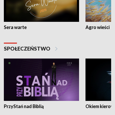
Sera warte
Agro wieści
SPOŁECZEŃSTWO
PrzyStań nad Biblią
Okiem kierow