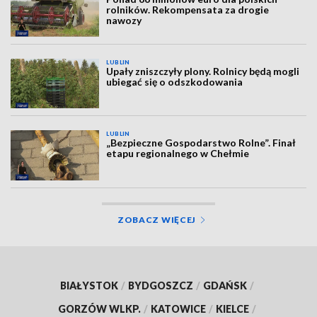
rolników. Rekompensata za drogie
nawozy
LUBLIN
Upały zniszczyły plony. Rolnicy będą mogli
ubiegać się o odszkodowania
LUBLIN
„Bezpieczne Gospodarstwo Rolne”. Finał
etapu regionalnego w Chełmie
ZOBACZ WIĘCEJ
BIAŁYSTOK
/
BYDGOSZCZ
/
GDAŃSK
/
GORZÓW WLKP.
/
KATOWICE
/
KIELCE
/