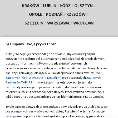
KRAKÓW
/
LUBLIN
/
ŁÓDŹ
/
OLSZTYN
/
OPOLE
/
POZNAŃ
/
RZESZÓW
/
SZCZECIN
/
WARSZAWA
/
WROCŁAW
Szanujemy Twoją prywatność
Dołącz do nas:
Kliknij "Akceptuję i przechodzę do serwisu", aby wyrazić zgody na
korzystanie z technologii automatycznego śledzenia i zbierania danych,
TVP
dostęp do informacji na Twoim urządzeniu końcowym i ich
Abonament TVP
przechowywanie oraz na przetwarzanie Twoich danych osobowych przez
Regulamin TVP
nas, czyli Telewizję Polską S.A. w likwidacji (zwaną dalej również „TVP”),
Emisja w TVP
Polityka prywatności
Zaufanych Partnerów z IAB* (1201 firm)
oraz pozostałych
Zaufanych
Partnerów TVP (93 firm)
, w celach marketingowych (w tym do
Centrum informacji TVP
Moje zgody
zautomatyzowanego dopasowania reklam do Twoich zainteresowań i
mierzenia ich skuteczności) i pozostałych, które wskazujemy poniżej, a
Naziemna Telewizja Cyfrowa
Pomoc
także zgody na udostępnianie przez nas identyfikatora PPID do Google.
Sklep TVP
Biuro reklamy
Twoje dane osobowe zbierane podczas odwiedzania przez Ciebie naszych
Rada Programowa
Kontakt
poszczególnych serwisów
zwanych dalej „Portalem”, w tym informacje
zapisywane za pomocą technologii takich jak: pliki cookie, sygnalizatory