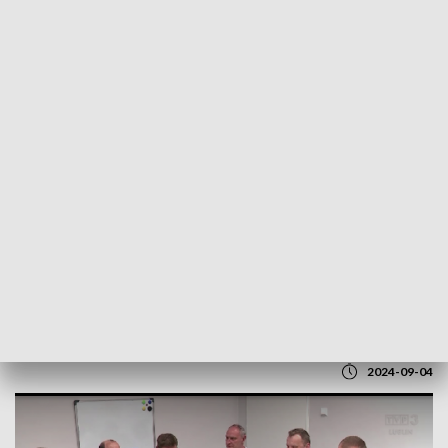
POWRÓT DO
LUBLIN
TVP REGIONY
Puławskie Azoty ze stratą. Firma szuka
planu naprawczego
2024-09-04