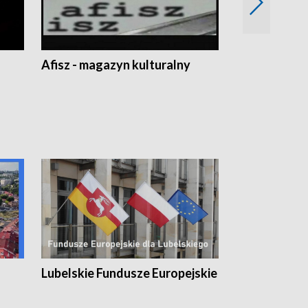
Afisz - magazyn kulturalny
Zobacz, co s
Lubelskie Fundusze Europejskie