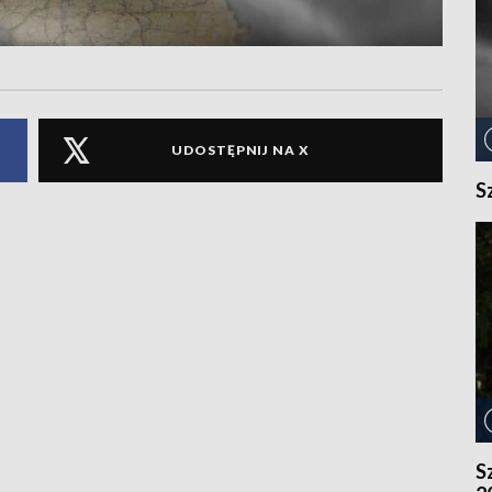
UDOSTĘPNIJ NA X
S
S