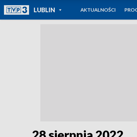
POWRÓT DO
LUBLIN
AKTUALNOŚCI
PRO
TVP REGIONY
28 sierpnia 2022