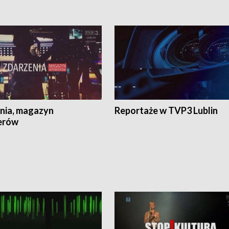
nia, magazyn
Reportaże w TVP3 Lublin
erów