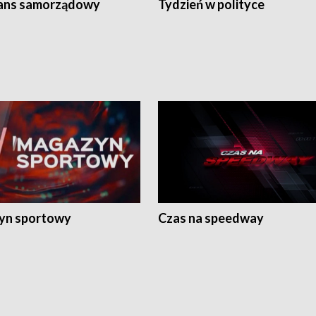
ans samorządowy
Tydzień w polityce
yn sportowy
Czas na speedway