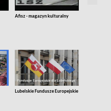
Afisz - magazyn kulturalny
Zobacz, co s
Lubelskie Fundusze Europejskie