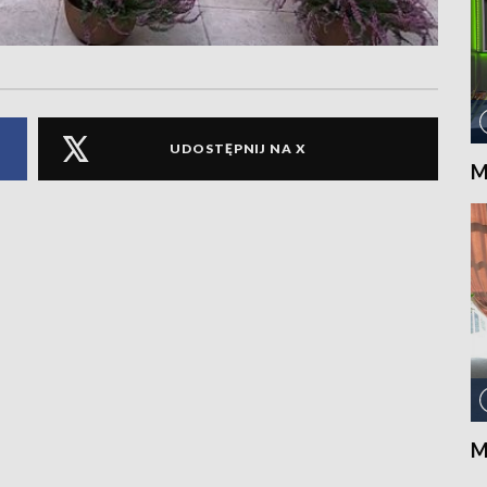
UDOSTĘPNIJ NA X
M
M