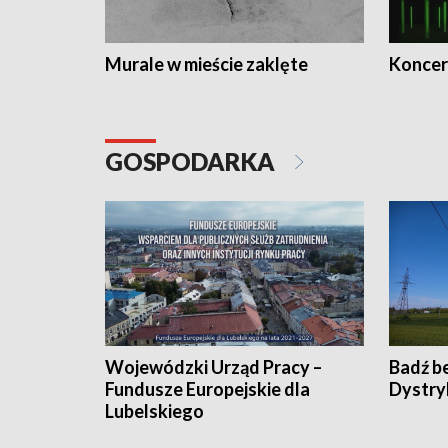
Murale w mieście zaklęte
Koncer
GOSPODARKA
Wojewódzki Urząd Pracy –
Badź b
Fundusze Europejskie dla
Dystry
Lubelskiego