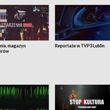
nia, magazyn
Reportaże w TVP3 Lublin
erów