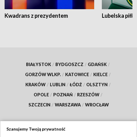
Kwadrans z prezydentem
Lubelska piłk
BIAŁYSTOK
/
BYDGOSZCZ
/
GDAŃSK
/
GORZÓW WLKP.
/
KATOWICE
/
KIELCE
/
KRAKÓW
/
LUBLIN
/
ŁÓDŹ
/
OLSZTYN
/
OPOLE
/
POZNAŃ
/
RZESZÓW
/
SZCZECIN
/
WARSZAWA
/
WROCŁAW
Szanujemy Twoją prywatność
Dołącz do nas: