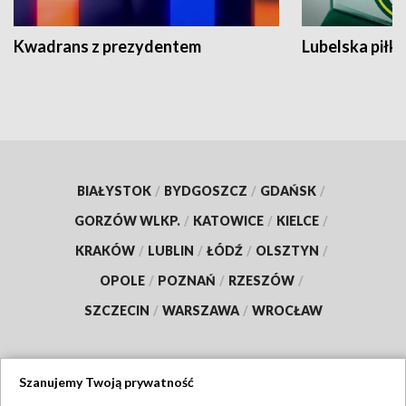
Kwadrans z prezydentem
Lubelska piłk
BIAŁYSTOK
/
BYDGOSZCZ
/
GDAŃSK
/
GORZÓW WLKP.
/
KATOWICE
/
KIELCE
/
KRAKÓW
/
LUBLIN
/
ŁÓDŹ
/
OLSZTYN
/
OPOLE
/
POZNAŃ
/
RZESZÓW
/
SZCZECIN
/
WARSZAWA
/
WROCŁAW
Szanujemy Twoją prywatność
Dołącz do nas: