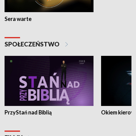
Sera warte
SPOŁECZEŃSTWO
PrzyStań nad Biblią
Okiem kierow