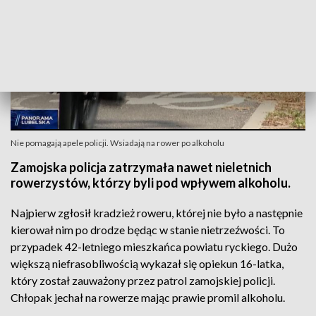
Nie pomagają apele policji. Wsiadają na rower po alkoholu
Zamojska policja zatrzymała nawet nieletnich
rowerzystów, którzy byli pod wpływem alkoholu.
Najpierw zgłosił kradzież roweru, której nie było a następnie
kierował nim po drodze będąc w stanie nietrzeźwości. To
przypadek 42-letniego mieszkańca powiatu ryckiego. Dużo
większą niefrasobliwością wykazał się opiekun 16-latka,
który został zauważony przez patrol zamojskiej policji.
Chłopak jechał na rowerze mając prawie promil alkoholu.