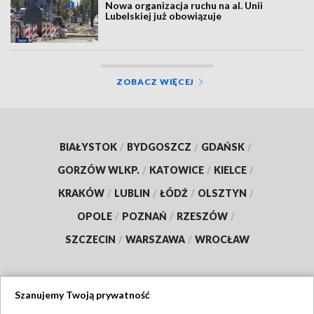
Nowa organizacja ruchu na al. Unii
Lubelskiej już obowiązuje
ZOBACZ WIĘCEJ
BIAŁYSTOK
/
BYDGOSZCZ
/
GDAŃSK
/
GORZÓW WLKP.
/
KATOWICE
/
KIELCE
/
KRAKÓW
/
LUBLIN
/
ŁÓDŹ
/
OLSZTYN
/
OPOLE
/
POZNAŃ
/
RZESZÓW
/
SZCZECIN
/
WARSZAWA
/
WROCŁAW
Szanujemy Twoją prywatność
Dołącz do nas: