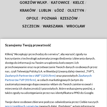
GORZÓW WLKP.
/
KATOWICE
/
KIELCE
/
KRAKÓW
/
LUBLIN
/
ŁÓDŹ
/
OLSZTYN
/
OPOLE
/
POZNAŃ
/
RZESZÓW
/
SZCZECIN
/
WARSZAWA
/
WROCŁAW
Szanujemy Twoją prywatność
Dołącz do nas:
Kliknij "Akceptuję i przechodzę do serwisu", aby wyrazić zgody na
korzystanie z technologii automatycznego śledzenia i zbierania danych,
TVP
dostęp do informacji na Twoim urządzeniu końcowym i ich
Abonament TVP
przechowywanie oraz na przetwarzanie Twoich danych osobowych przez
Regulamin TVP
nas, czyli Telewizję Polską S.A. w likwidacji (zwaną dalej również „TVP”),
Emisja w TVP
Polityka prywatności
Zaufanych Partnerów z IAB* (1201 firm)
oraz pozostałych
Zaufanych
Partnerów TVP (93 firm)
, w celach marketingowych (w tym do
Centrum informacji TVP
Moje zgody
zautomatyzowanego dopasowania reklam do Twoich zainteresowań i
mierzenia ich skuteczności) i pozostałych, które wskazujemy poniżej, a
Naziemna Telewizja Cyfrowa
Pomoc
także zgody na udostępnianie przez nas identyfikatora PPID do Google.
Sklep TVP
Biuro reklamy
Twoje dane osobowe zbierane podczas odwiedzania przez Ciebie naszych
Rada Programowa
Kontakt
poszczególnych serwisów
zwanych dalej „Portalem”, w tym informacje