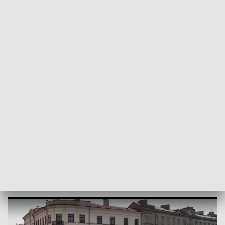
POWRÓT DO
LUBLIN
TVP REGIONY
Dzień Niepodległości Ukrainy. Obchody
w Lublinie
2024-08-24