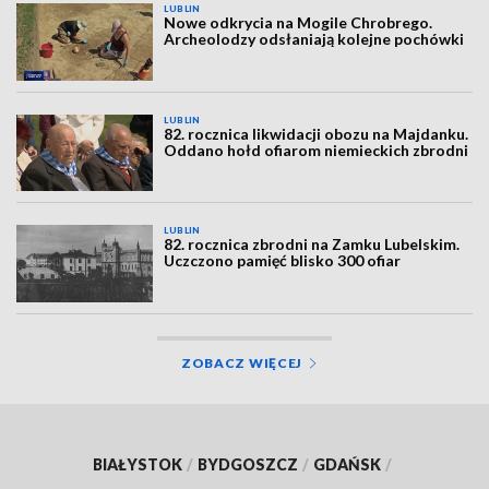
LUBLIN
Nowe odkrycia na Mogile Chrobrego.
Archeolodzy odsłaniają kolejne pochówki
LUBLIN
82. rocznica likwidacji obozu na Majdanku.
Oddano hołd ofiarom niemieckich zbrodni
LUBLIN
82. rocznica zbrodni na Zamku Lubelskim.
Uczczono pamięć blisko 300 ofiar
ZOBACZ WIĘCEJ
BIAŁYSTOK
/
BYDGOSZCZ
/
GDAŃSK
/