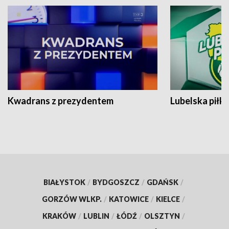
Kwadrans z prezydentem
Lubelska piłk
BIAŁYSTOK
/
BYDGOSZCZ
/
GDAŃSK
/
GORZÓW WLKP.
/
KATOWICE
/
KIELCE
/
KRAKÓW
/
LUBLIN
/
ŁÓDŹ
/
OLSZTYN
/