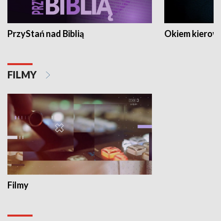
PrzyStań nad Biblią
Okiem kierow
FILMY
Filmy