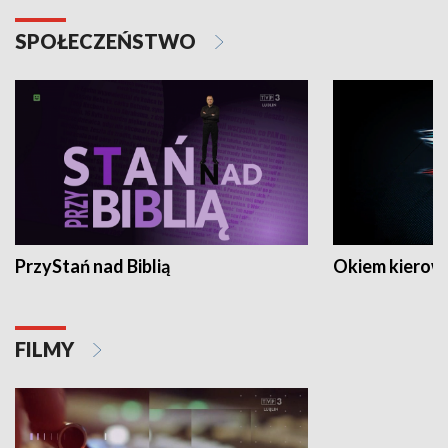
SPOŁECZEŃSTWO
PrzyStań nad Biblią
Okiem kierow
FILMY