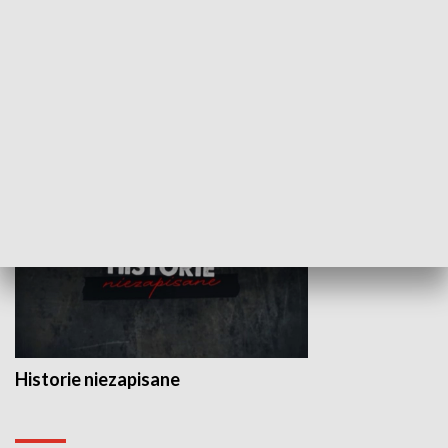
Wojewódzki Urząd Pracy –
Badź bezpiecz
Fundusze Europejskie dla
Lubelskiego
HISTORIA
Historie niezapisane