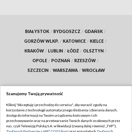
BIAŁYSTOK
/
BYDGOSZCZ
/
GDAŃSK
/
GORZÓW WLKP.
/
KATOWICE
/
KIELCE
/
KRAKÓW
/
LUBLIN
/
ŁÓDŹ
/
OLSZTYN
/
OPOLE
/
POZNAŃ
/
RZESZÓW
/
SZCZECIN
/
WARSZAWA
/
WROCŁAW
Szanujemy Twoją prywatność
Dołącz do nas:
Kliknij "Akceptuję i przechodzę do serwisu", aby wyrazić zgody na
korzystanie z technologii automatycznego śledzenia i zbierania danych,
TVP
dostęp do informacji na Twoim urządzeniu końcowym i ich
Abonament TVP
przechowywanie oraz na przetwarzanie Twoich danych osobowych przez
Regulamin TVP
nas, czyli Telewizję Polską S.A. w likwidacji (zwaną dalej również „TVP”),
Emisja w TVP
Polityka prywatności
Zaufanych Partnerów z IAB* (1201 firm)
oraz pozostałych
Zaufanych