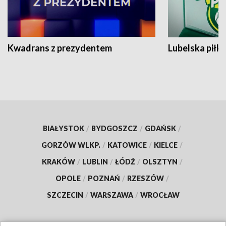
Kwadrans z prezydentem
Lubelska piłk
BIAŁYSTOK
/
BYDGOSZCZ
/
GDAŃSK
/
GORZÓW WLKP.
/
KATOWICE
/
KIELCE
/
KRAKÓW
/
LUBLIN
/
ŁÓDŹ
/
OLSZTYN
/
OPOLE
/
POZNAŃ
/
RZESZÓW
/
SZCZECIN
/
WARSZAWA
/
WROCŁAW