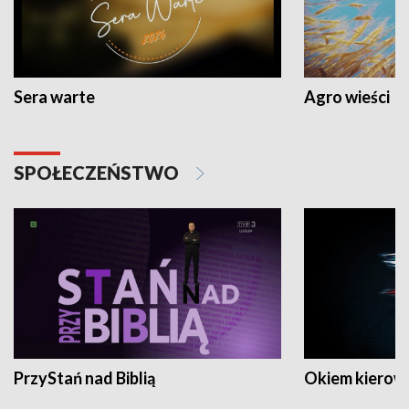
Sera warte
Agro wieści
SPOŁECZEŃSTWO
PrzyStań nad Biblią
Okiem kierow