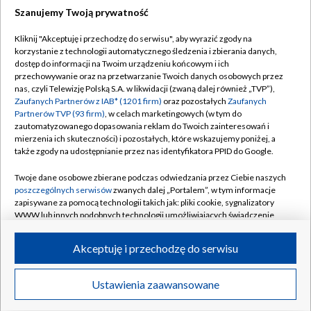
Szanujemy Twoją prywatność
Dołącz do nas:
Kliknij "Akceptuję i przechodzę do serwisu", aby wyrazić zgody na
korzystanie z technologii automatycznego śledzenia i zbierania danych,
TVP
dostęp do informacji na Twoim urządzeniu końcowym i ich
Abonament TVP
przechowywanie oraz na przetwarzanie Twoich danych osobowych przez
Regulamin TVP
nas, czyli Telewizję Polską S.A. w likwidacji (zwaną dalej również „TVP”),
Emisja w TVP
Polityka prywatności
Zaufanych Partnerów z IAB* (1201 firm)
oraz pozostałych
Zaufanych
Partnerów TVP (93 firm)
, w celach marketingowych (w tym do
Centrum informacji TVP
Moje zgody
zautomatyzowanego dopasowania reklam do Twoich zainteresowań i
mierzenia ich skuteczności) i pozostałych, które wskazujemy poniżej, a
Naziemna Telewizja Cyfrowa
Pomoc
także zgody na udostępnianie przez nas identyfikatora PPID do Google.
Sklep TVP
Biuro reklamy
Twoje dane osobowe zbierane podczas odwiedzania przez Ciebie naszych
Rada Programowa
Kontakt
poszczególnych serwisów
zwanych dalej „Portalem”, w tym informacje
zapisywane za pomocą technologii takich jak: pliki cookie, sygnalizatory
System NOS
WWW lub innych podobnych technologii umożliwiających świadczenie
dopasowanych i bezpiecznych usług, personalizację treści oraz reklam,
Informacje o nadawcy
Kanały
udostępnianie funkcji mediów społecznościowych oraz analizowanie
Akceptuję i przechodzę do serwisu
ruchu w Internecie.
Program dla prasy
©2026 Telewizja Polska S.A. w likwidacji
Biuro Reklamy
Twoje dane osobowe zbierane podczas odwiedzania przez Ciebie
Ustawienia zaawansowane
poszczególnych serwisów
na Portalu, takie jak adresy IP, identyfikatory
Ogłoszenie przetargowe
Twoich urządzeń końcowych i identyfikatory plików cookie, informacje o