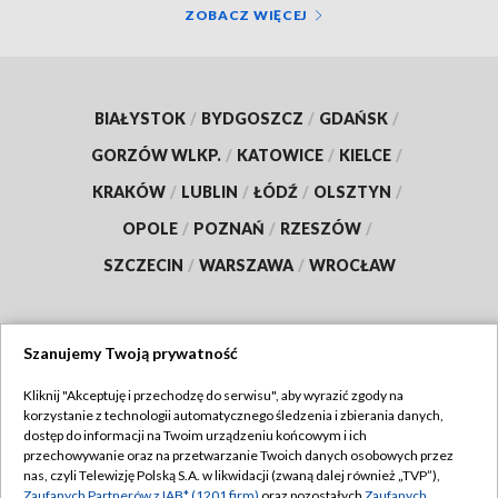
ZOBACZ WIĘCEJ
BIAŁYSTOK
/
BYDGOSZCZ
/
GDAŃSK
/
GORZÓW WLKP.
/
KATOWICE
/
KIELCE
/
KRAKÓW
/
LUBLIN
/
ŁÓDŹ
/
OLSZTYN
/
OPOLE
/
POZNAŃ
/
RZESZÓW
/
SZCZECIN
/
WARSZAWA
/
WROCŁAW
Szanujemy Twoją prywatność
Dołącz do nas:
Kliknij "Akceptuję i przechodzę do serwisu", aby wyrazić zgody na
korzystanie z technologii automatycznego śledzenia i zbierania danych,
TVP
dostęp do informacji na Twoim urządzeniu końcowym i ich
Abonament TVP
przechowywanie oraz na przetwarzanie Twoich danych osobowych przez
Regulamin TVP
nas, czyli Telewizję Polską S.A. w likwidacji (zwaną dalej również „TVP”),
Emisja w TVP
Polityka prywatności
Zaufanych Partnerów z IAB* (1201 firm)
oraz pozostałych
Zaufanych