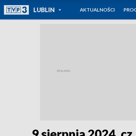
POWRÓT DO
LUBLIN
AKTUALNOŚCI
PRO
TVP REGIONY
9 sierpnia 2024, cz.