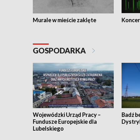
Murale w mieście zaklęte
Koncer
GOSPODARKA
Wojewódzki Urząd Pracy –
Badź b
Fundusze Europejskie dla
Dystry
Lubelskiego