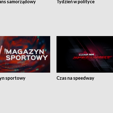
ans samorządowy
Tydzień w polityce
yn sportowy
Czas na speedway