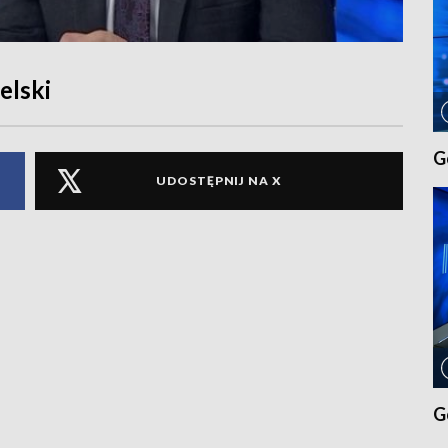
elski
G
UDOSTĘPNIJ NA X
G