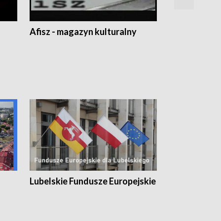
Afisz - magazyn kulturalny
Zobacz, co s
Lubelskie Fundusze Europejskie