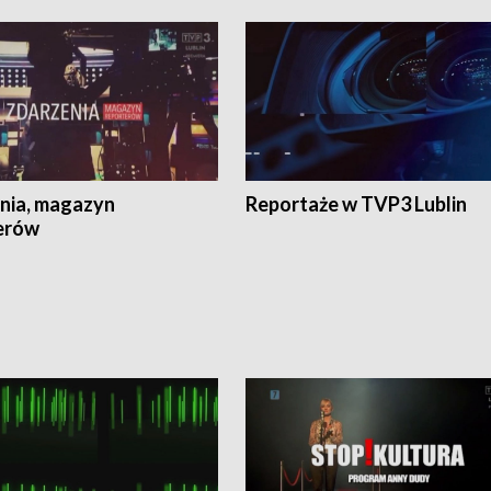
nia, magazyn
Reportaże w TVP3 Lublin
erów