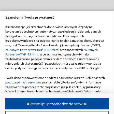
Szanujemy Twoją prywatność
Dołącz do nas:
Kliknij "Akceptuję i przechodzę do serwisu", aby wyrazić zgody na
korzystanie z technologii automatycznego śledzenia i zbierania danych,
TVP
dostęp do informacji na Twoim urządzeniu końcowym i ich
Abonament TVP
przechowywanie oraz na przetwarzanie Twoich danych osobowych przez
Regulamin TVP
nas, czyli Telewizję Polską S.A. w likwidacji (zwaną dalej również „TVP”),
Emisja w TVP
Polityka prywatności
Zaufanych Partnerów z IAB* (1201 firm)
oraz pozostałych
Zaufanych
Partnerów TVP (93 firm)
, w celach marketingowych (w tym do
Centrum informacji TVP
Moje zgody
zautomatyzowanego dopasowania reklam do Twoich zainteresowań i
mierzenia ich skuteczności) i pozostałych, które wskazujemy poniżej, a
Naziemna Telewizja Cyfrowa
Pomoc
także zgody na udostępnianie przez nas identyfikatora PPID do Google.
Sklep TVP
Biuro reklamy
Twoje dane osobowe zbierane podczas odwiedzania przez Ciebie naszych
Rada Programowa
Kontakt
poszczególnych serwisów
zwanych dalej „Portalem”, w tym informacje
zapisywane za pomocą technologii takich jak: pliki cookie, sygnalizatory
System NOS
WWW lub innych podobnych technologii umożliwiających świadczenie
dopasowanych i bezpiecznych usług, personalizację treści oraz reklam,
Informacje o nadawcy
Kanały
udostępnianie funkcji mediów społecznościowych oraz analizowanie
Akceptuję i przechodzę do serwisu
ruchu w Internecie.
Program dla prasy
©2026 Telewizja Polska S.A. w likwidacji