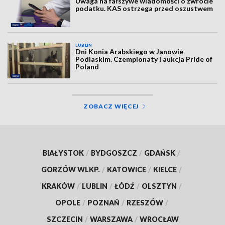
Uwaga na fałszywe wiadomości o zwrocie
podatku. KAS ostrzega przed oszustwem
LUBLIN
Dni Konia Arabskiego w Janowie
Podlaskim. Czempionaty i aukcja Pride of
Poland
ZOBACZ WIĘCEJ
BIAŁYSTOK
/
BYDGOSZCZ
/
GDAŃSK
/
GORZÓW WLKP.
/
KATOWICE
/
KIELCE
/
KRAKÓW
/
LUBLIN
/
ŁÓDŹ
/
OLSZTYN
/
OPOLE
/
POZNAŃ
/
RZESZÓW
/
SZCZECIN
/
WARSZAWA
/
WROCŁAW