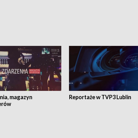
nia, magazyn
Reportaże w TVP3 Lublin
erów