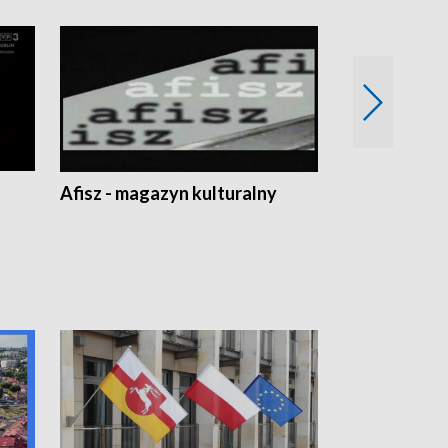
Afisz - magazyn kulturalny
Zobacz, co s