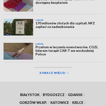
dostępny bezpłatnie
LUBLIN
170 milionów złotych dla szpitali. NFZ
zapłaci za nadwykonania
LUBLIN
Przełom w leczeniu nowotworów. COZL
liderem terapii CAR-T we wschodniej
Polsce
ZOBACZ WIĘCEJ
BIAŁYSTOK
/
BYDGOSZCZ
/
GDAŃSK
/
GORZÓW WLKP.
/
KATOWICE
/
KIELCE
/