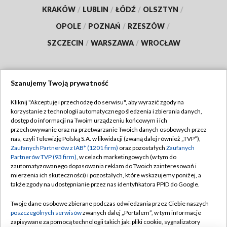
KRAKÓW
/
LUBLIN
/
ŁÓDŹ
/
OLSZTYN
/
OPOLE
/
POZNAŃ
/
RZESZÓW
/
SZCZECIN
/
WARSZAWA
/
WROCŁAW
Szanujemy Twoją prywatność
Dołącz do nas:
Kliknij "Akceptuję i przechodzę do serwisu", aby wyrazić zgody na
korzystanie z technologii automatycznego śledzenia i zbierania danych,
TVP
dostęp do informacji na Twoim urządzeniu końcowym i ich
Abonament TVP
przechowywanie oraz na przetwarzanie Twoich danych osobowych przez
Regulamin TVP
nas, czyli Telewizję Polską S.A. w likwidacji (zwaną dalej również „TVP”),
Emisja w TVP
Polityka prywatności
Zaufanych Partnerów z IAB* (1201 firm)
oraz pozostałych
Zaufanych
Partnerów TVP (93 firm)
, w celach marketingowych (w tym do
Centrum informacji TVP
Moje zgody
zautomatyzowanego dopasowania reklam do Twoich zainteresowań i
mierzenia ich skuteczności) i pozostałych, które wskazujemy poniżej, a
Naziemna Telewizja Cyfrowa
Pomoc
także zgody na udostępnianie przez nas identyfikatora PPID do Google.
Sklep TVP
Biuro reklamy
Twoje dane osobowe zbierane podczas odwiedzania przez Ciebie naszych
Rada Programowa
Kontakt
poszczególnych serwisów
zwanych dalej „Portalem”, w tym informacje
zapisywane za pomocą technologii takich jak: pliki cookie, sygnalizatory